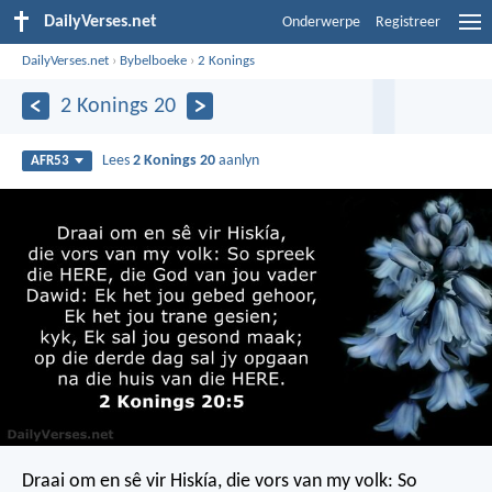
DailyVerses.net
Onderwerpe
Registreer
DailyVerses.net
›
Bybelboeke
›
2 Konings
2 Konings 20
Lees
2 Konings 20
aanlyn
AFR53
Draai om en sê vir Hiskía, die vors van my volk: So