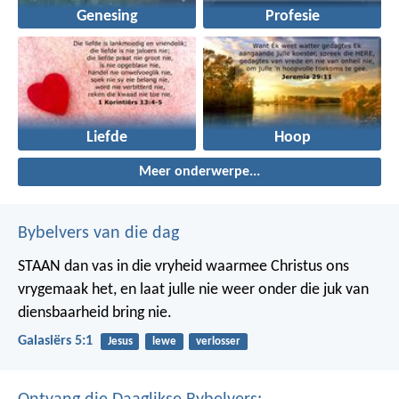
Genesing
Profesie
Liefde
Hoop
Meer onderwerpe...
Bybelvers van die dag
STAAN dan vas in die vryheid waarmee Christus ons
vrygemaak het, en laat julle nie weer onder die juk van
diensbaarheid bring nie.
Galasiërs 5:1
Jesus
lewe
verlosser