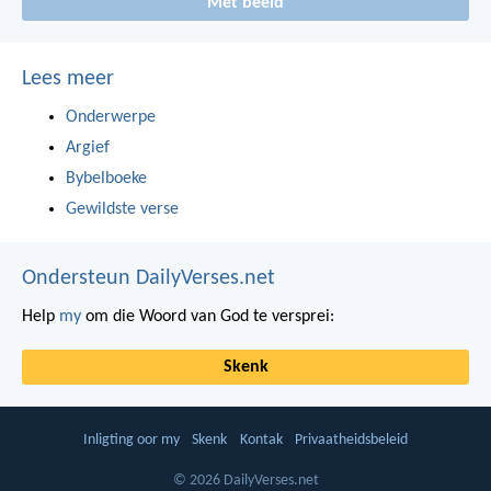
Met beeld
Lees meer
Onderwerpe
Argief
Bybelboeke
Gewildste verse
Ondersteun DailyVerses.net
Help
my
om die Woord van God te versprei:
Skenk
Inligting oor my
Skenk
Kontak
Privaatheidsbeleid
© 2026 DailyVerses.net