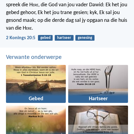
spreek die H
ere
, die God van jou vader Dawid: Ek het jou
gebed gehoor, Ek het jou trane gesien; kyk, Ek sal jou
gesond maak; op die derde dag sal jy opgaan na die huis
van die H
ere
.
2 Konings 20:5
gebed
hartseer
genesing
Verwante onderwerpe
Gebed
Hartseer