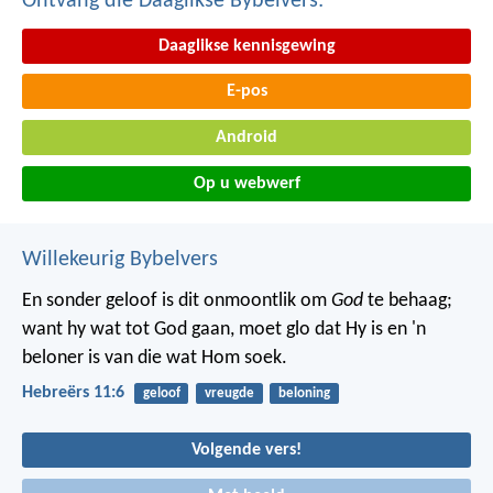
Ontvang die Daaglikse Bybelvers:
Daaglikse kennisgewing
E-pos
Android
Op u webwerf
Willekeurig Bybelvers
En sonder geloof is dit onmoontlik om
God
te behaag;
want hy wat tot God gaan, moet glo dat Hy is en 'n
beloner is van die wat Hom soek.
Hebreërs 11:6
geloof
vreugde
beloning
Volgende vers!