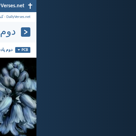
yVerses.net
DailyVerses.net
›
کت
دوم پ
دوم پادش
PCB