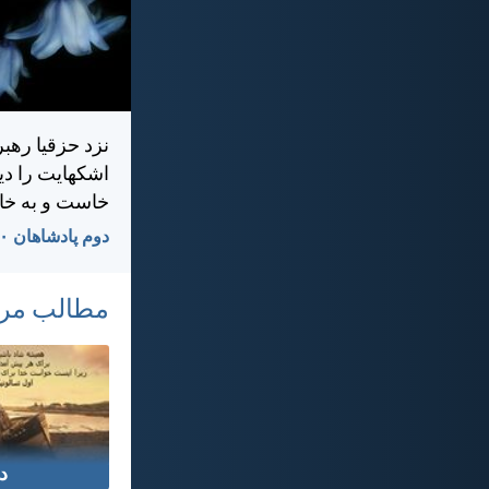
نزد حزقيا رهبر
اشكهايت را ديد
خاست و به خان
دوم پادشاهان ۲۰:‏۵
مطالب مر
د