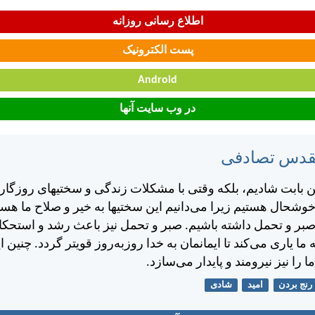
اطلاع رسانی روزانه
پست الکترونیک
Android
در وب سایت آنها
مقدس تصادفی
 اين بابت شاديم، بلكه وقتی با مشكلات زندگی و سختیهای روزگار 
خوشحال هستيم زيرا می‌دانيم اين سختیها به خير و صلاح ما هست
صبر و تحمل داشته باشيم. صبر و تحمل نيز باعث رشد و استح
ما ياری می‌كند تا ايمانمان به خدا روز‌به‌روز قویتر گردد. چنين ا
 را نيز نيرومند و پايدار می‌سازد.
رنج بردن
امید
شادی