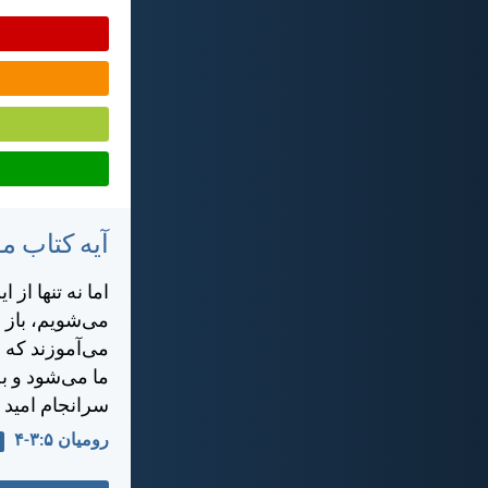
آیه کتاب 
اما نه تنها از
می‌شويم، باز 
می‌آموزند كه 
ما می‌شود و به 
سرانجام اميد ما
رومیان ۵:‏۳-‏۴