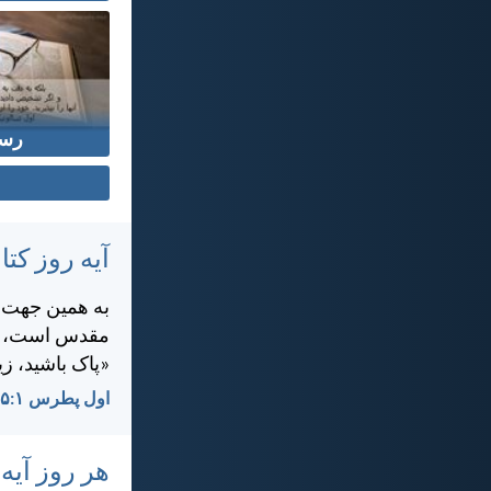
رس
آیه روز ک
به همين جهت، د
مقدس است، هما
«پاک باشيد، ز
اول پطرس ۱:‏۱۵-‏۱۶
هر روز آیه