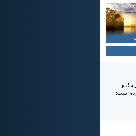
د
 پاک و
وده است: