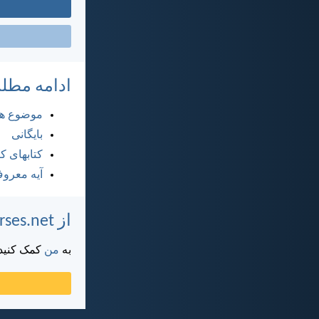
ادامه مطل
موضوع ها
بایگانی
کتابهای 
آیه معرو
از DailyVerses.net پشتیبانی کنید
به
من
کمک کنید ت