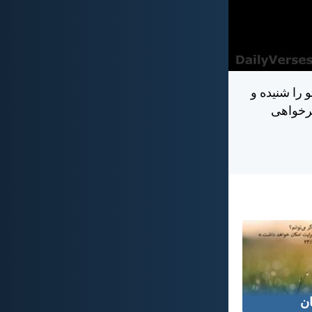
 را شنيده و
برخواهی
ن