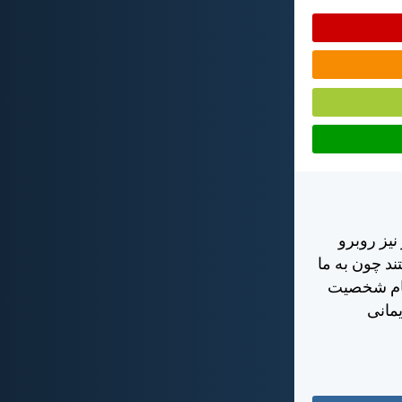
نيز روبرو
ند چون به ما
كام شخصيت
يمانی