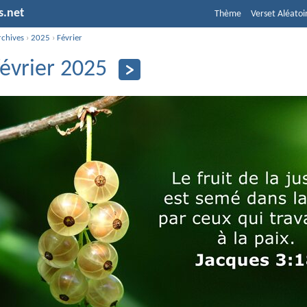
s.net
Thème
Verset Aléatoi
rchives
›
2025
›
Février
février 2025