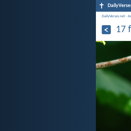
DailyVerse
DailyVerses.net
›
A
17 