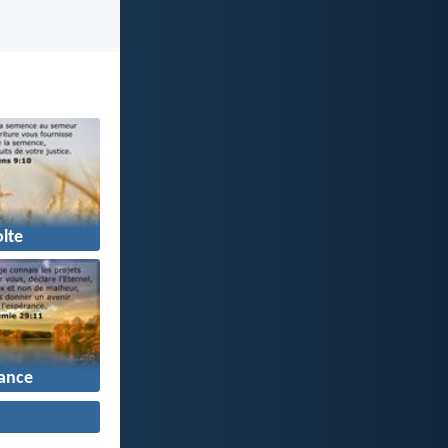
lte
ance