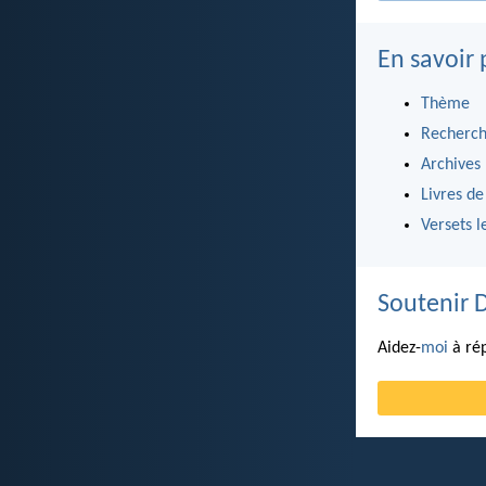
En savoir 
Thème
Recherch
Archives
Livres de
Versets l
Soutenir 
Aidez-
moi
à rép