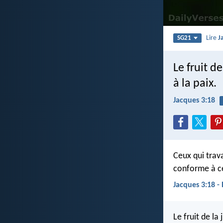
Lire
J
SG21
Le fruit d
à la paix.
Jacques 3:18
Ceux qui trava
conforme à ce
Jacques 3:18 -
Le fruit de la