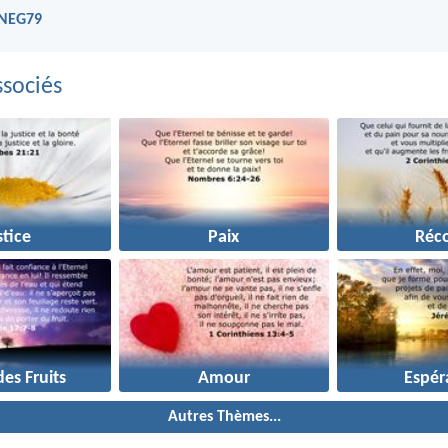
 NEG79
sociés
stice
Paix
Réco
des Fruits
Amour
Espér
Autres Thèmes...