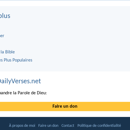
plus
er
 la Bible
es Plus Populaires
DailyVerses.net
andre la Parole de Dieu:
Faire un don
À propos de moi
Faire un don
Contact
Politique de confidentialité