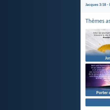
Jacques 3:18 -
Thèmes as
Ju
Porter 