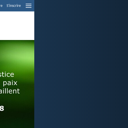
re
S'inscrire