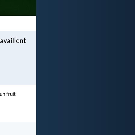
ravaillent
un fruit