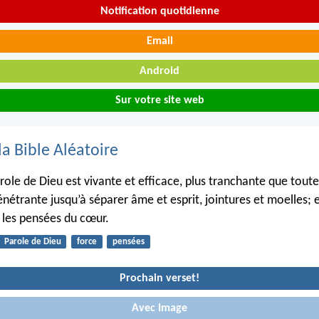
Notification quotidienne
Email
Android
Sur votre site web
la Bible Aléatoire
arole de Dieu est vivante et efficace, plus tranchante que tout
nétrante jusqu’à séparer âme et esprit, jointures et moelles; el
 les pensées du cœur.
Parole de Dieu
force
pensées
Prochain verset!
Avec Image