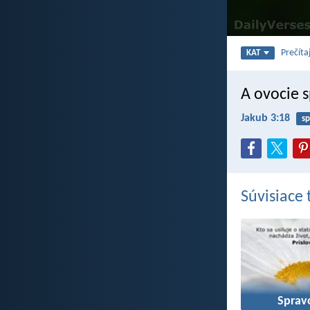
Prečíta
KAT
A ovocie s
Jakub 3:18
sp
Súvisiace
Sprav