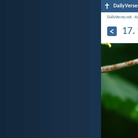
DailyVerse
DailyVerses.net
›
A
17.