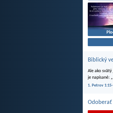
Pl
Biblický v
Ale ako svätý
je napísané: „
1. Petrov 1:15
Odoberať 