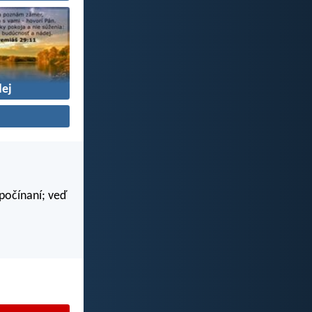
ej
 počínaní; veď