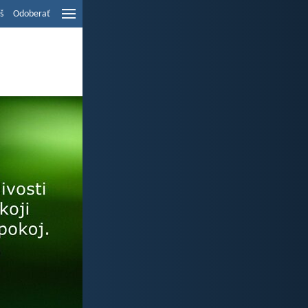
š
Odoberať