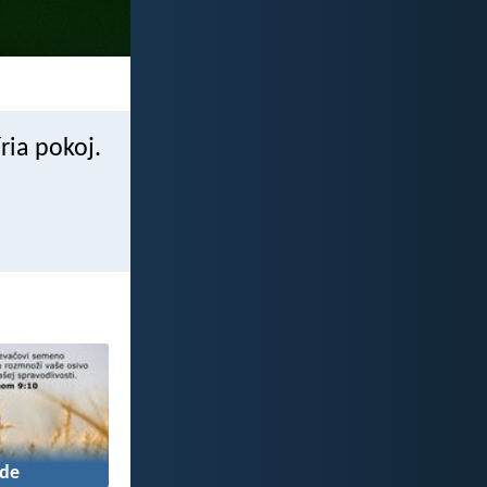
íria pokoj.
de