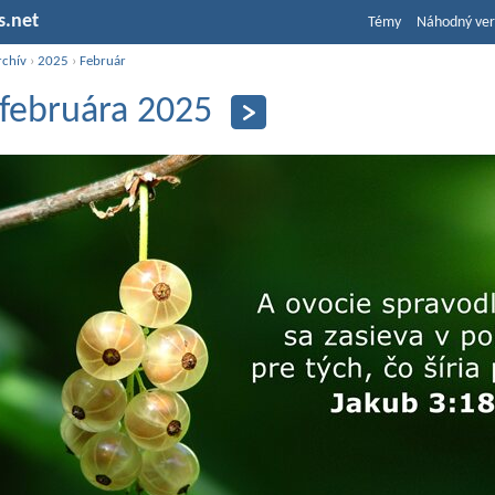
s.net
Témy
Náhodný ver
rchív
›
2025
›
Február
 februára 2025