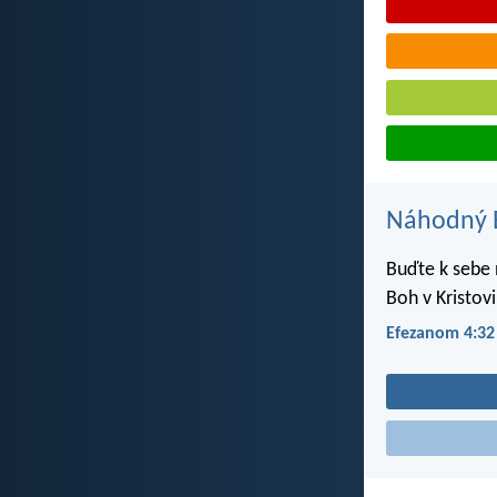
Náhodný B
Buďte k sebe 
Boh v Kristovi
Efezanom 4:32