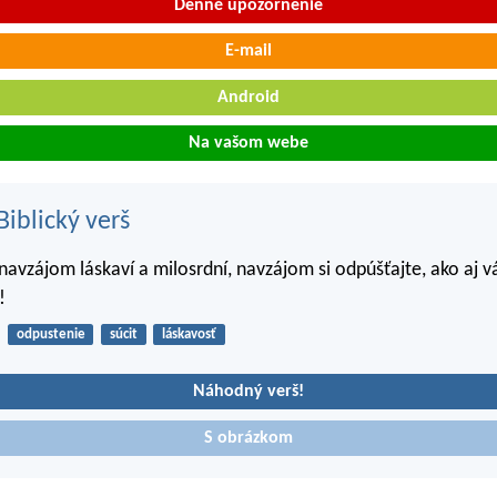
Denné upozornenie
E-mail
Android
Na vašom webe
iblický verš
navzájom láskaví a milosrdní, navzájom si odpúšťajte, ako aj v
!
odpustenie
súcit
láskavosť
Náhodný verš!
S obrázkom