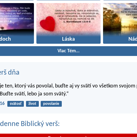
odoch
Láska
Nád
Viac Tém...
erš dňa
 je ten, ktorý vás povolal, buďte aj vy svätí vo všetkom svojom
Buďte svätí, lebo ja som svätý.“
-16
svätosť
život
povolanie
denne Biblický verš: