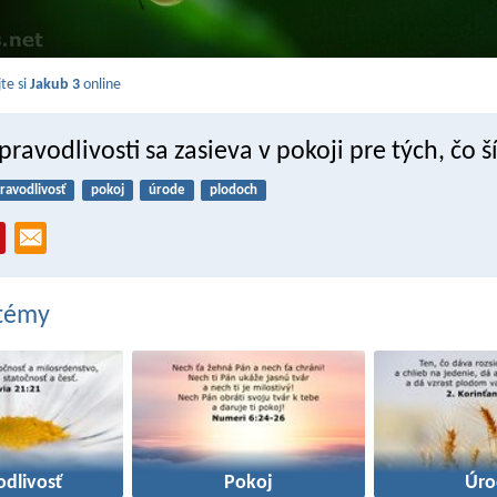
jte si
Jakub 3
online
pravodlivosti sa zasieva v pokoji pre tých, čo š
ravodlivosť
pokoj
úrode
plodoch
 témy
odlivosť
Pokoj
Úro