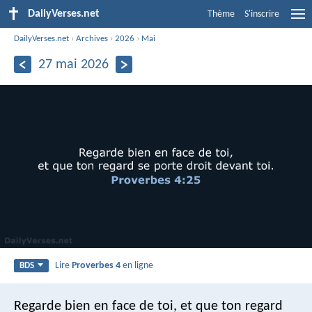
DailyVerses.net
Thème
S'inscrire
DailyVerses.net
›
Archives
›
2026
›
Mai
27 mai 2026
Lire
Proverbes 4
en ligne
BDS
Regarde bien en face de toi,
et que ton regard