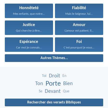
Honnêteté
Fiabilité
Mes enfants, que notre...
Mais le Seigneur, lui...
Justice
Amour
Qui cherche à être...
L’amour est patient, il...
Espérance
Foi
Car moi je connais...
C’est pourquoi je vous...
Autres Thèmes...
Droit
Toi
En
Porte
Ton
Bien
Devant
Se
Que
Rechercher des versets Bibliques