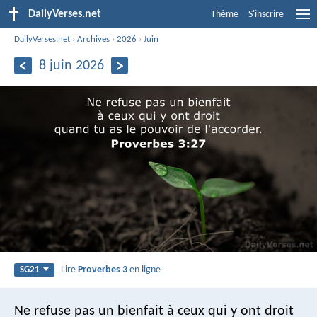
DailyVerses.net
Thème
S'inscrire
DailyVerses.net
›
Archives
›
2026
›
Juin
8 juin 2026
Lire
Proverbes 3
en ligne
SG21
Ne refuse pas un bienfait à ceux qui y ont droit