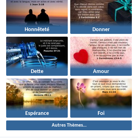
Honnêteté
Donner
Dette
Amour
Espérance
Foi
Autres Thèmes...