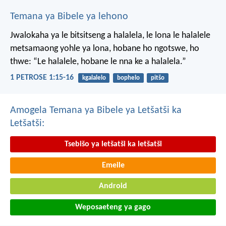
Temana ya Bibele ya lehono
Jwalokaha ya le bitsitseng a halalela, le lona le halalele
metsamaong yohle ya lona,
hobane ho ngotswe, ho
thwe: “Le halalele, hobane le nna ke a halalela.”
1 PETROSE 1:15-16
kgalalelo
bophelo
pitšo
Amogela Temana ya Bibele ya Letšatši ka
Letšatši:
Tsebišo ya letšatši ka letšatši
Emeile
Android
Weposaeteng ya gago