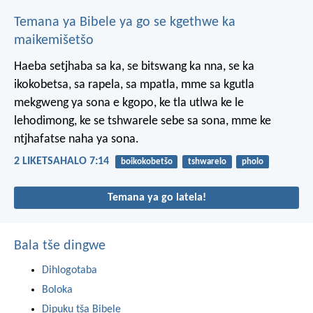
Temana ya Bibele ya go se kgethwe ka
maikemišetšo
Haeba setjhaba sa ka, se bitswang ka nna, se ka
ikokobetsa, sa rapela, sa mpatla, mme sa kgutla
mekgweng ya sona e kgopo, ke tla utlwa ke le
lehodimong, ke se tshwarele sebe sa sona, mme ke
ntjhafatse naha ya sona.
2 LIKETSAHALO 7:14
boikokobetšo
tshwarelo
pholo
Temana ya go latela!
Bala tše dingwe
Dihlogotaba
Boloka
Dipuku tša Bibele