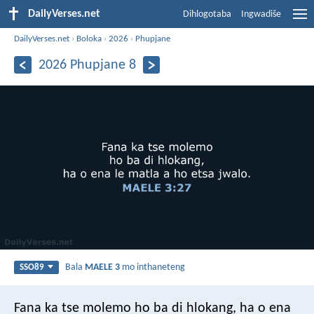
DailyVerses.net
Dihlogotaba
Ingwadiše
DailyVerses.net
›
Boloka
›
2026
›
Phupjane
2026 Phupjane 8
Bala
MAELE 3
mo inthaneteng
SSO89
Fana ka tse molemo
ho ba di hlokang,
ha o ena