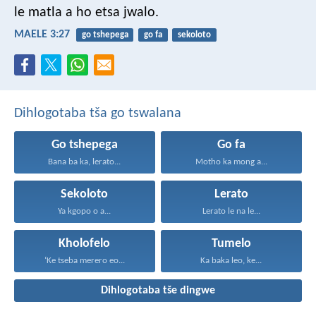
le matla a ho etsa jwalo.
MAELE 3:27
go tshepega
go fa
sekoloto
Dihlogotaba tša go tswalana
Go tshepega
Go fa
Bana ba ka, lerato...
Motho ka mong a...
Sekoloto
Lerato
Ya kgopo o a...
Lerato le na le...
Kholofelo
Tumelo
‘Ke tseba merero eo...
Ka baka leo, ke...
Dihlogotaba tše dingwe