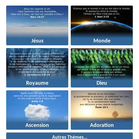
Jésus
Monde
Royaume
Dieu
Ascension
Adoration
Autres Thèmes...