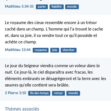
Matthieu 5:34-35
parler
fiabilité
monde
Le royaume des cieux ressemble
encore
à un trésor
caché dans un champ. L'homme qui l'a trouvé le cache
et, dans sa joie, il va vendre tout ce qu'il possède et
achète ce champ.
Matthieu 13:44
royaume
joie
chercher
Le jour du Seigneur viendra comme un voleur
dans la
nuit
. Ce jour-là, le ciel disparaîtra avec fracas, les
éléments embrasés se désagrégeront et la terre avec les
œuvres qu'elle contient sera brûlée.
2 Pierre 3:10
fin des temps
retour
monde
Thèmes associés