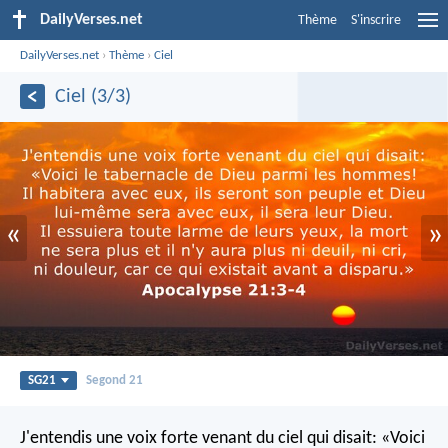
DailyVerses.net
Thème
S'inscrire
DailyVerses.net
›
Thème
›
Ciel
Ciel (3/3)
«
»
SG21
Segond 21
J'entendis une voix forte venant du ciel qui disait: «Voici