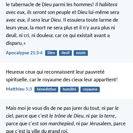
le tabernacle de Dieu parmi les hommes!
Il habitera
avec eux, ils seront son peuple
et Dieu lui-même sera
avec eux,
il sera leur Dieu
. Il essuiera toute larme de
leurs yeux, la mort ne sera plus et il n'y aura plus ni
deuil, ni cri, ni douleur, car ce qui existait avant a
disparu.»
Apocalypse 21:3-4
Dieu
deuil
soucis
Heureux ceux qui reconnaissent leur pauvreté
spirituelle, car le royaume des cieux leur appartient!
Matthieu 5:3
bénédiction
humilité
royaume
Mais moi je vous dis de ne pas jurer du tout, ni par
le
ciel
, parce que c'est
le trône de Dieu
, ni par
la terre
,
parce que c'
est son marchepied
, ni par Jérusalem, parce
que c'est la ville du grand roi.