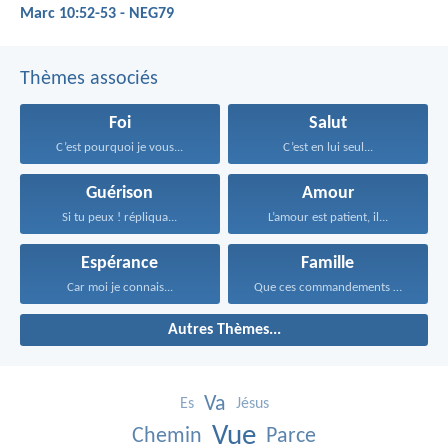
Marc 10:52-53 - NEG79
Thèmes associés
Foi
Salut
C’est pourquoi je vous...
C’est en lui seul...
Guérison
Amour
Si tu peux ! répliqua...
L’amour est patient, il...
Espérance
Famille
Car moi je connais...
Que ces commandements que...
Autres Thèmes...
Va
Es
Jésus
Vue
Chemin
Parce