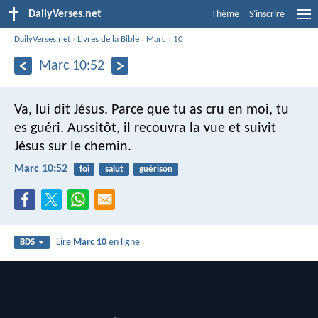
DailyVerses.net
Thème
S'inscrire
DailyVerses.net
›
Livres de la Bible
›
Marc
›
10
Marc 10:52
Va, lui dit Jésus. Parce que tu as cru en moi, tu
es guéri.
Aussitôt, il recouvra la vue et suivit
Jésus sur le chemin.
Marc 10:52
foi
salut
guérison
Lire
Marc 10
en ligne
BDS