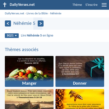
DailyVerses.net
Thème
S'inscrire
DailyVerses.net
›
Livres de la Bible
›
Néhémie
Néhémie 5
Lire
Néhémie 5
en ligne
SG21
Thèmes associés
Manger
Donner