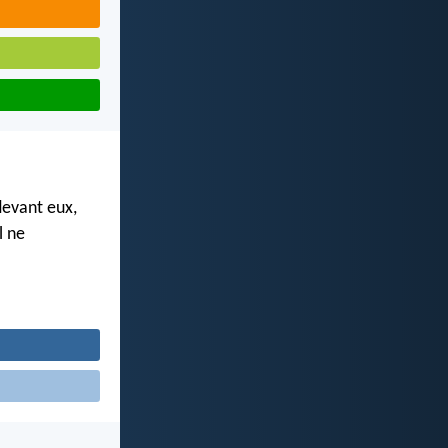
devant eux,
l ne