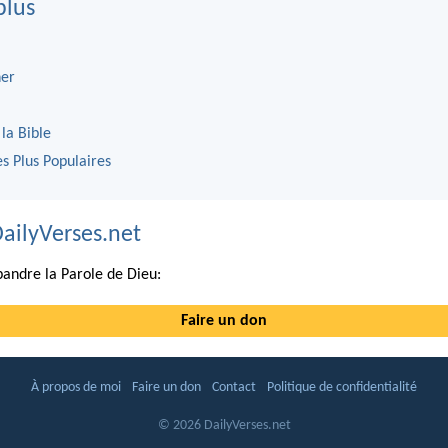
plus
er
 la Bible
es Plus Populaires
DailyVerses.net
andre la Parole de Dieu:
Faire un don
À propos de moi
Faire un don
Contact
Politique de confidentialité
© 2026 DailyVerses.net