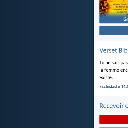
G
Verset Bib
Tu ne sais pa
la femme ence
existe.
Ecclésiaste 11:
Recevoir c