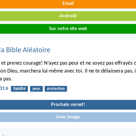
Email
Android
Sur votre site web
la Bible Aléatoire
s et prenez courage! N’ayez pas peur et ne soyez pas effrayés 
 ton Dieu, marchera lui-même avec toi. Il ne te délaissera pas, i
a pas.
31:6
fiabilité
peur
protection
Prochain verset!
Avec Image