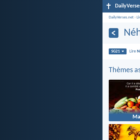
DailyVerse
DailyVerses.net
›
Li
Néh
Lire
N
SG21
Thèmes as
Ma