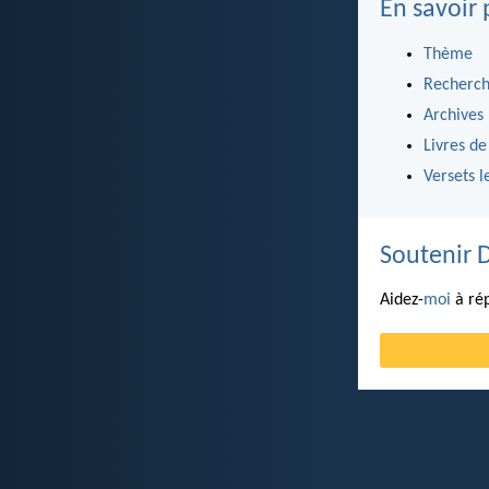
En savoir 
Thème
Recherch
Archives
Livres de
Versets l
Soutenir 
Aidez-
moi
à rép