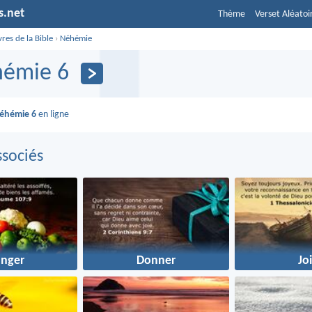
s.net
Thème
Verset Aléatoi
vres de la Bible
›
Néhémie
émie 6
éhémie 6
en ligne
sociés
nger
Donner
Jo