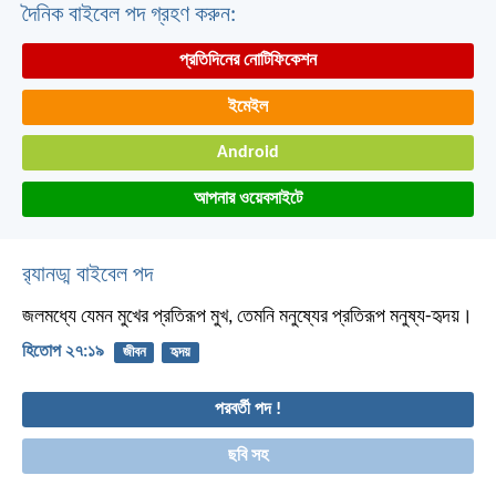
দৈনিক বাইবেল পদ গ্রহণ করুন:
প্রতিদিনের নোটিফিকেশন
ইমেইল
Android
আপনার ওয়েবসাইটে
র‌্যানড্ম বাইবেল পদ
জলমধ্যে যেমন মুখের প্রতিরূপ মুখ,
তেমনি মনুষ্যের প্রতিরূপ মনুষ্য-হৃদয়।
হিতোপ ২৭:১৯
জীবন
হৃদয়
পরবর্তী পদ !
ছবি সহ