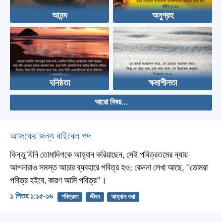
আনন্দ
অনুগ্রহ
ঘনিষ্ঠতা
ক্ষমাশীলতা
আরো বিষয়...
আজকের জন্য বাইবেল পদ
কিন্তু যিনি তোমাদিগকে আহ্বান করিয়াছেন, সেই পবিত্রতমের ন্যায়
আপনারাও সমস্ত আচার ব্যবহারে পবিত্র হও; কেননা লেখা আছে, ‘‘তোমরা
পবিত্র হইবে, কারণ আমি পবিত্র”।
১ পিতর ১:১৫-১৬
পবিত্রতা
জীবন
আহ্বান করা