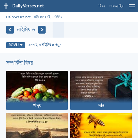
DailyVerses.net
বিষয়
সাবস্ক্রাইব
DailyVerses.net
›
বাইবেলের বই
›
নহিমিয়
নহিমিয় ৬
অনলাইনে
নহিমিয় ৬
পড়ুন
ROVU
সম্পর্কিত বিষয়
খাদ্য
দান