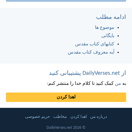
ادامه مطلب
موضوع ها
بایگانی
کتابهای کتاب مقدس
آیه معروف کتاب مقدس
از DailyVerses.net پشتیبانی کنید
به
من
کمک کنید تا کلام خدا را منتشر کنم:
اهدا کردن
درباره من
اهدا کردن
مخاطب
حریم خصوصی
© 2026 DailyVerses.net