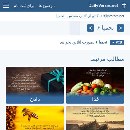
DailyVerses.net
موضوع ها
برای ثبت نام
DailyVerses.net
›
کتابهای کتاب مقدس
›
نحميا
نحميا ۶
نحميا ۶
بصورت آنلاین بخوانید
PCB
مطالب مرتبط
غذا
دادن