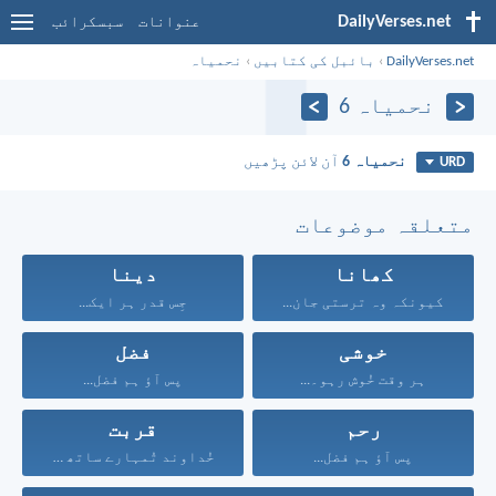
DailyVerses.net
عنوانات
سبسکرائب
DailyVerses.net
›
بائبل کی کتابیں
›
نحمیاہ
نحمیاہ 6
نحمیاہ 6
آن لائن پڑھیں
URD
متعلقہ موضوعات
کھانا
دینا
کیونکہ وہ ترستی جان...
جِس قدر ہر ایک...
خوشی
فضل
ہر وقت خُوش رہو۔...
پس آؤ ہم فضل...
رحم
قربت
پس آؤ ہم فضل...
خُداوند تُمہارے ساتھ ہے...