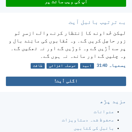
آپ کی ویب سائٹ پر
بے ترتیب بائبل آیت
لیکن خُداوند کا اِنتظار کرنے والے ازسرِ نَو
زور حاصِل کریں گے۔
وہ عُقابوں کی مانِند بال و
پر سے اُڑیں گے
وہ دَوڑیں گے اور نہ تھکیں گے۔
وہ چلیں گے اور ماندہ نہ ہوں گے۔
یسعیاہ 40:‏31
امید
حوصلہ افزائی
طاقت
اگلی آیت!
مزید پڑھ
عنوانات
محفوظ شدہ دستاویزات
بائبل کی کتابیں