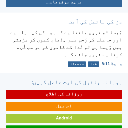
مزید موضوعات...
دن کی بائبل کی آیت
جَیسا تُو نہیں جانتا ہے کہ ہوا کی کیا راہ ہے
اور حامِلہ کی رَحِم میں ہڈِّیاں کیوں کر بڑھتی
ہیں وَیسا ہی تُو خُدا کے کاموں کو جو سب کُچھ
کرتا ہے نہیں جانے گا۔
واعِظ 11:‏5
خدا
سمجھنا
روزانہ بائبل کی آیت حاصل کریں:
روزانہ کی اطلاع
ای میل
Android