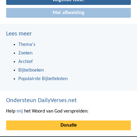
Volgende tekst!
Met afbeelding
Lees meer
Thema's
Zoeken
Archief
Bijbelboeken
Populairste Bijbelteksten
Ondersteun DailyVerses.net
Help
mij
het Woord van God verspreiden:
Donatie