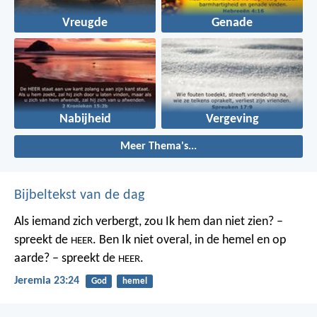
Vreugde
Genade
Nabijheid
Vergeving
Meer Thema's...
Bijbeltekst van de dag
Als iemand zich verbergt,
zou Ik hem dan niet zien? –
spreekt de
.
Ben Ik niet overal,
in de hemel en op
HEER
aarde? – spreekt de
.
HEER
Jeremia 23:24
God
hemel