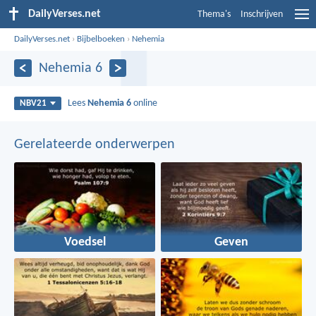
DailyVerses.net
Thema's
Inschrijven
DailyVerses.net
›
Bijbelboeken
›
Nehemia
Nehemia 6
Lees
Nehemia 6
online
NBV21
Gerelateerde onderwerpen
Voedsel
Geven