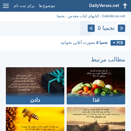
DailyVerses.net
موضوع ها
برای ثبت نام
DailyVerses.net
›
کتابهای کتاب مقدس
›
نحميا
نحميا ۵
نحميا ۵
بصورت آنلاین بخوانید
PCB
مطالب مرتبط
غذا
دادن