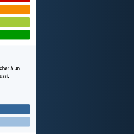
ocher à un
ussi,