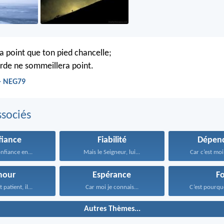
ra point que ton pied chancelle;
garde ne sommeillera point.
- NEG79
sociés
fiance
Fiabilité
Dépen
nfiance en...
Mais le Seigneur, lui...
Car c’est moi,
mour
Espérance
Fo
 patient, il...
Car moi je connais...
C’est pourquo
Autres Thèmes...