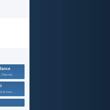
dance
 l’Eternel...
i
i je vous...