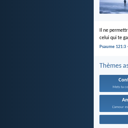
Il ne permett
celui qui te 
Psaume 121:3 
Thèmes as
Con
Mets ta co
A
L’amour est