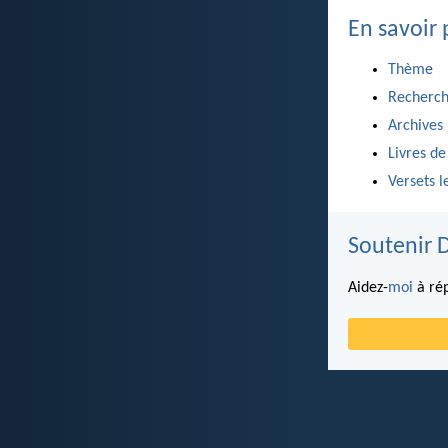
En savoir 
Thème
Recherch
Archives
Livres de
Versets l
Soutenir 
Aidez-
moi
à rép