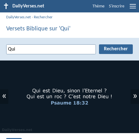
DailyVerses.net
Thème
S'inscrire
DailyVerses.net
›
Rechercher
Versets Biblique sur 'Qui'
«
»