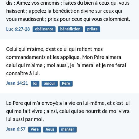
dis : Aimez vos ennemis ; faites du bien à ceux qui vous
haïssent ; appelez la bénédiction divine sur ceux qui
vous maudissent ; priez pour ceux qui vous calomnient.
Luc 6:27-28
obéissance
bénédiction
prière
Celui qui m’aime, c’est celui qui retient mes
commandements et les applique. Mon Père aimera
celui qui m’aime ; moi aussi, je l’aimerai et je me ferai
connaître à lui.
Jean 14:21
loi
amour
Père
Le Père qui m’a envoyé a la vie en lui-même, et c’est lui
qui me fait vivre ; ainsi, celui qui se nourrit de moi vivra
lui aussi par moi.
Jean 6:57
Père
Jésus
manger