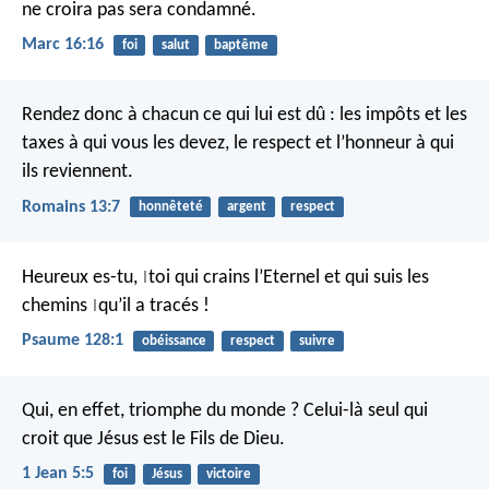
ne croira pas sera condamné.
Marc 16:16
foi
salut
baptême
Rendez donc à chacun ce qui lui est dû : les impôts et les
taxes à qui vous les devez, le respect et l’honneur à qui
ils reviennent.
Romains 13:7
honnêteté
argent
respect
Heureux es-tu,
toi qui crains l’Eternel
et qui suis les
|
chemins
qu’il a tracés !
|
Psaume 128:1
obéissance
respect
suivre
Qui, en effet, triomphe du monde ? Celui-là seul qui
croit que Jésus est le Fils de Dieu.
1 Jean 5:5
foi
Jésus
victoire