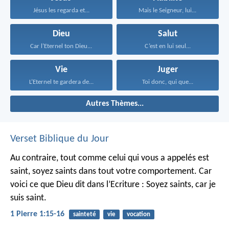
Jésus les regarda et...
Mais le Seigneur, lui...
Dieu
Salut
Car l’Eternel ton Dieu...
C’est en lui seul...
Vie
Juger
L’Eternel te gardera de...
Toi donc, qui que...
Autres Thèmes...
Verset Biblique du Jour
Au contraire, tout comme celui qui vous a appelés est
saint, soyez saints dans tout votre comportement. Car
voici ce que Dieu dit dans l’Ecriture : Soyez saints, car je
suis saint.
1 Pierre 1:15-16
sainteté
vie
vocation