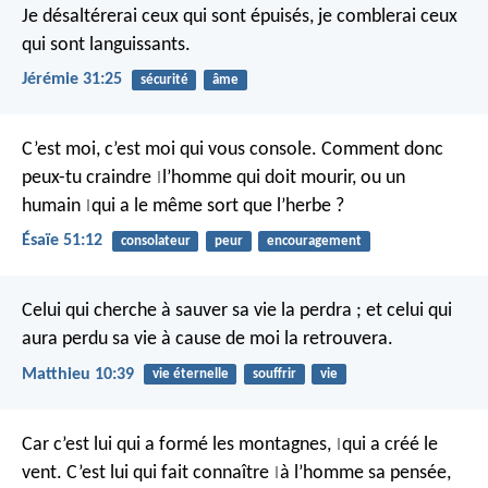
Je désaltérerai ceux qui sont épuisés, je comblerai ceux
qui sont languissants.
Jérémie 31:25
sécurité
âme
C’est moi, c’est moi qui vous console.
Comment donc
peux-tu craindre
l’homme qui doit mourir,
ou un
|
humain
qui a le même sort que l’herbe ?
|
Ésaïe 51:12
consolateur
peur
encouragement
Celui qui cherche à sauver sa vie la perdra ; et celui qui
aura perdu sa vie à cause de moi la retrouvera.
Matthieu 10:39
vie éternelle
souffrir
vie
Car c’est lui qui a formé les montagnes,
qui a créé le
|
vent.
C’est lui qui fait connaître
à l’homme sa pensée,
|