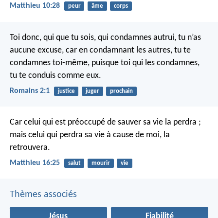
Matthieu 10:28
peur
âme
corps
Toi donc, qui que tu sois, qui condamnes autrui, tu n’as
aucune excuse, car en condamnant les autres, tu te
condamnes toi-même, puisque toi qui les condamnes,
tu te conduis comme eux.
Romains 2:1
justice
juger
prochain
Car celui qui est préoccupé de sauver sa vie la perdra ;
mais celui qui perdra sa vie à cause de moi, la
retrouvera.
Matthieu 16:25
salut
mourir
vie
Thèmes associés
Jésus
Fiabilité