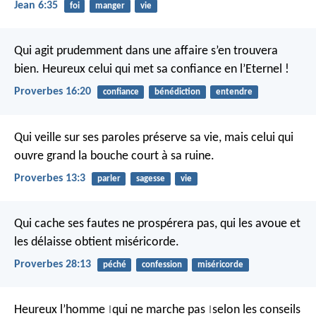
Jean 6:35
foi
manger
vie
Qui agit prudemment dans une affaire s’en trouvera
bien.
Heureux celui qui met sa confiance en l’Eternel !
Proverbes 16:20
confiance
bénédiction
entendre
Qui veille sur ses paroles préserve sa vie,
mais celui qui
ouvre grand la bouche court à sa ruine.
Proverbes 13:3
parler
sagesse
vie
Qui cache ses fautes ne prospérera pas,
qui les avoue et
les délaisse obtient miséricorde.
Proverbes 28:13
péché
confession
miséricorde
Heureux l’homme
qui ne marche pas
selon les conseils
|
|