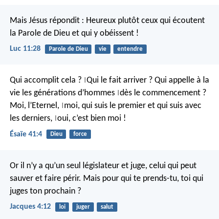
Mais Jésus répondit : Heureux plutôt ceux qui écoutent
la Parole de Dieu et qui y obéissent !
Luc 11:28
Parole de Dieu
vie
entendre
Qui accomplit cela ?
Qui le fait arriver ?
Qui appelle à la
|
vie
les générations d’hommes
dès le commencement ?
|
Moi, l’Eternel,
moi, qui suis le premier
et qui suis avec
|
les derniers,
oui, c’est bien moi !
|
Ésaïe 41:4
Dieu
force
Or il n’y a qu’un seul législateur et juge, celui qui peut
sauver et faire périr. Mais pour qui te prends-tu, toi qui
juges ton prochain ?
Jacques 4:12
loi
juger
salut