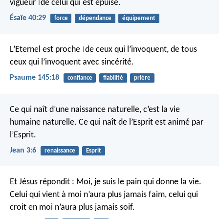
vigueur
de celui qui est épuisé.
|
Ésaïe 40:29
force
dépendance
équipement
L’Eternel est proche
de ceux qui l’invoquent,
de tous
|
ceux qui l’invoquent avec sincérité.
Psaume 145:18
confiance
fiabilité
prière
Ce qui naît d’une naissance naturelle, c’est la vie
humaine naturelle. Ce qui naît de l’Esprit est animé par
l’Esprit.
Jean 3:6
renaissance
Esprit
Et Jésus répondit : Moi, je suis le pain qui donne la vie.
Celui qui vient à moi n’aura plus jamais faim, celui qui
croit en moi n’aura plus jamais soif.