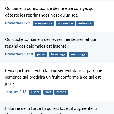
Qui aime la connaissance désire être corrigé,
qui
déteste les réprimandes n’est qu’un sot.
Proverbes 12:1
comprendre
apprendre
entendre
Qui cache sa haine a des lèvres menteuses,
et qui
répand des calomnies est insensé.
Proverbes 10:18
parler
bavardage
mensonge
Ceux qui travaillent à la paix sèment dans la paix une
semence qui produira un fruit conforme à ce qui est
juste.
Jacques 3:18
justice
paix
récolte
Il donne de la force
à qui est las
et il augmente la
|