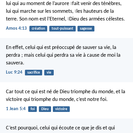
lui qui au moment de l’aurore
fait venir des ténèbres,
|
lui qui marche sur les sommets,
les hauteurs de la
|
terre.
Son nom est l’Eternel,
Dieu des armées célestes.
|
Amos 4:13
création
tout-puissant
sagesse
En effet, celui qui est préoccupé de sauver sa vie, la
perdra ; mais celui qui perdra sa vie à cause de moi la
sauvera.
Luc 9:24
sacrifice
vie
Car tout ce qui est né de Dieu triomphe du monde, et la
victoire qui triomphe du monde, c’est notre foi.
1 Jean 5:4
foi
Dieu
victoire
C’est pourquoi, celui qui écoute ce que je dis et qui