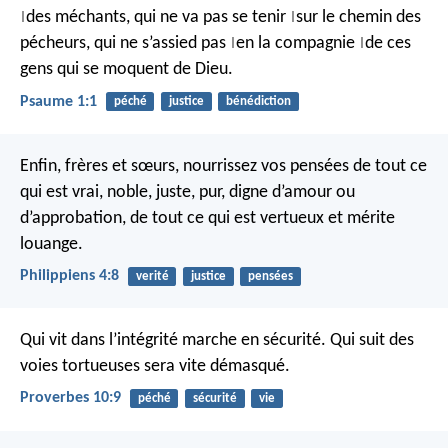
des méchants,
qui ne va pas se tenir
sur le chemin des
|
|
pécheurs,
qui ne s’assied pas
en la compagnie
de ces
|
|
gens qui se moquent de Dieu.
Psaume 1:1
péché
justice
bénédiction
Enfin, frères et sœurs, nourrissez vos pensées de tout ce
qui est vrai, noble, juste, pur, digne d’amour ou
d’approbation, de tout ce qui est vertueux et mérite
louange.
Philippiens 4:8
verité
justice
pensées
Qui vit dans l’intégrité marche en sécurité.
Qui suit des
voies tortueuses sera vite démasqué.
Proverbes 10:9
péché
sécurité
vie