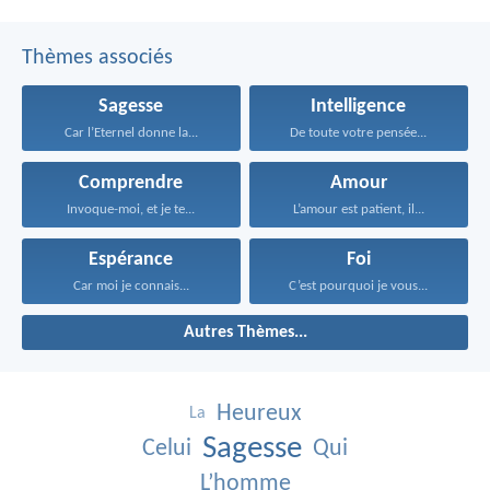
Thèmes associés
Sagesse
Intelligence
Car l’Eternel donne la...
De toute votre pensée...
Comprendre
Amour
Invoque-moi, et je te...
L’amour est patient, il...
Espérance
Foi
Car moi je connais...
C’est pourquoi je vous...
Autres Thèmes...
Heureux
La
Sagesse
Celui
Qui
L’homme