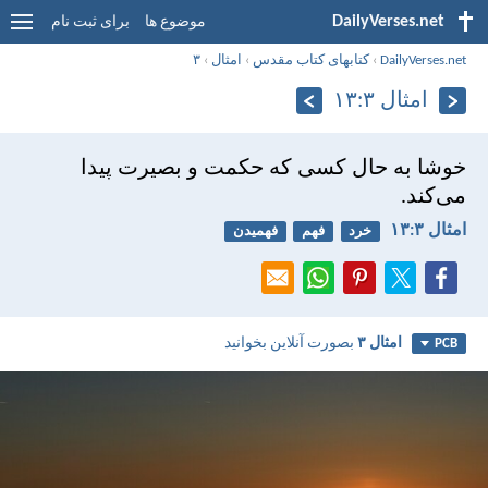
DailyVerses.net
موضوع ها
برای ثبت نام
DailyVerses.net
›
کتابهای کتاب مقدس
›
امثال
›
۳
امثال ۳:‏۱۳
خوشا به حال كسی كه حكمت و بصيرت پيدا
می‌كند.
امثال ۳:‏۱۳
خرد
فهم
فهمیدن
امثال ۳
بصورت آنلاین بخوانید
PCB