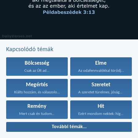
Kapcsolódó témák
Bölcsesség
Elme
Csak az ÚR ad...
Az odafennvalókkal törődjetek, ne...
Megértés
Szeretet
Kiálts hozzám, és válaszolok...
A szeretet türelmes, jóságos...
Remény
Hit
Mert csak én tudom...
Ezért mondom nektek: higgyétek...
További témák...