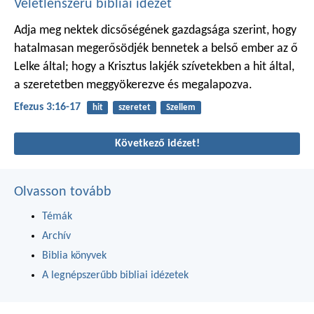
Véletlenszerű bibliai idézet
Adja meg nektek dicsőségének gazdagsága szerint, hogy
hatalmasan megerősödjék bennetek a belső ember az ő
Lelke által; hogy a Krisztus lakjék szívetekben a hit által,
a szeretetben meggyökerezve és megalapozva.
Efezus 3:16-17
hit
szeretet
Szellem
Következő idézet!
Olvasson tovább
Témák
Archív
Biblia könyvek
A legnépszerűbb bibliai idézetek