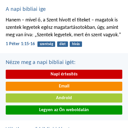
A napi bibliai ige
Hanem – mivel ő, a Szent hívott el titeket – magatok is
szentek legyetek egész magatartásotokban, úgy, amint
meg van írva: „Szentek legyetek, mert én szent vagyok.”
1 Péter 1:15-16
szentség
élet
hívás
Nézze meg a napi bibliai igét:
Napi értesítés
Email
Android
Legyen az Ön weboldalán