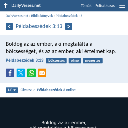
DailyVerses.net
Témák
Feliratkozás
DailyVerses.net
›
Biblia könyvek
›
Példabeszédek
›
3
Példabeszédek 3:13
Boldog az az ember,
aki megtalálta a
bölcsességet,
és az az ember, aki értelmet kap.
Példabeszédek 3:13
bölcsesség
elme
megértés
Olvassa el
Példabeszédek 3
online
UF