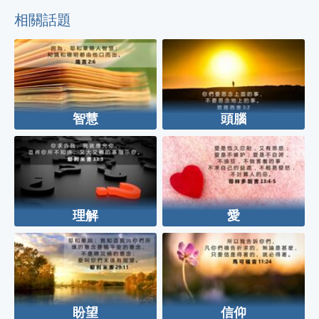
相關話題
智慧
頭腦
理解
愛
盼望
信仰