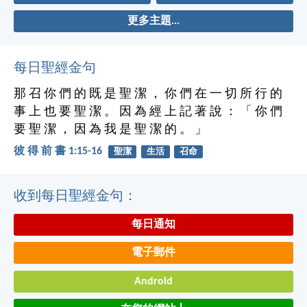
更多主題...
每日聖經金句
那 召 你 們 的 既 是 聖 潔 ， 你 們 在 一 切 所 行 的
事 上 也 要 聖 潔 。 因 為 經 上 記 著 說 ： 「 你 們
要 聖 潔 ， 因 為 我 是 聖 潔 的 。 」
彼 得 前 書 1:15-16
聖潔
生活
召命
收到每日聖經金句：
每日通知
電子郵件
Android