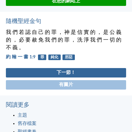
在您的網站上
隨機聖經金句
我 們 若 認 自 己 的 罪 ， 神 是 信 實 的 ， 是 公 義
的 ， 必 要 赦 免 我 們 的 罪 ， 洗 淨 我 們 一 切 的
不 義 。
約 翰 一 書 1:9
罪
純化
邪惡
下一節！
有圖片
閱讀更多
主題
舊存檔案