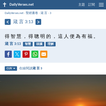
DailyVerses.net
主題
訂閱
DailyVerses.net
›
聖經書卷
›
箴 言
›
3
箴 言 3:13
得 智 慧 ， 得 聰 明 的 ， 這 人 便 為 有 福 。
箴 言 3:13
智慧
頭腦
理解
在線閱讀
箴 言 3
CUV