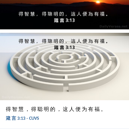
得 智 慧 ， 得 聪 明 的 ， 这 人 便 为 有 福 。
箴 言 3:13 - CUVS