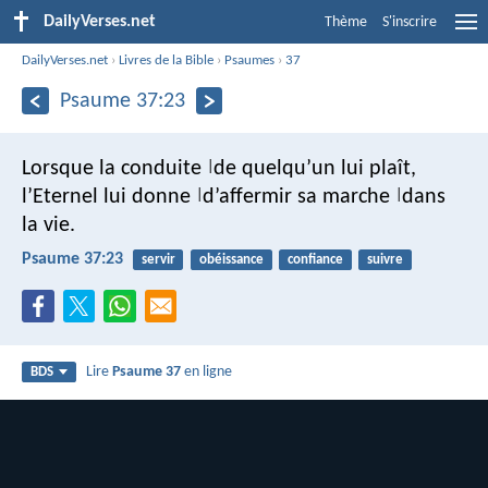
DailyVerses.net
Thème
S'inscrire
DailyVerses.net
›
Livres de la Bible
›
Psaumes
›
37
Psaume 37:23
Lorsque la conduite
de quelqu’un lui plaît,
|
l’Eternel lui donne
d’affermir sa marche
dans
|
|
la vie.
Psaume 37:23
servir
obéissance
confiance
suivre
Lire
Psaume 37
en ligne
BDS