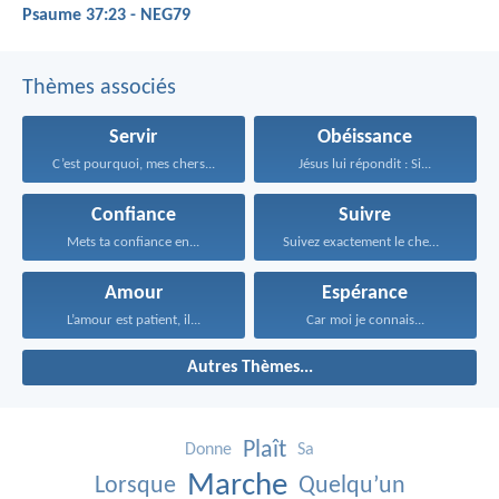
Psaume 37:23 - NEG79
Thèmes associés
Servir
Obéissance
C’est pourquoi, mes chers...
Jésus lui répondit : Si...
Confiance
Suivre
Mets ta confiance en...
Suivez exactement le chemin...
Amour
Espérance
L’amour est patient, il...
Car moi je connais...
Autres Thèmes...
Plaît
Donne
Sa
Marche
Lorsque
Quelqu’un