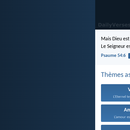
Mais Dieu est
Le Seigneur e
Psaume 54:6
Thèmes as
L’Eternel t
A
L’amour est