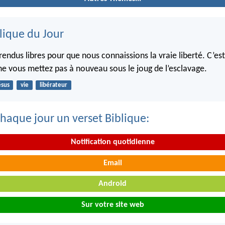
lique du Jour
rendus libres pour que nous connaissions la vraie liberté. C’es
ne vous mettez pas à nouveau sous le joug de l’esclavage.
ésus
vie
libérateur
haque jour un verset Biblique:
Notification quotidienne
Email
Android
Sur votre site web