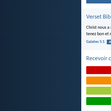
Verset Bib
Christ nous a 
tenez bon et 
Galates 5:1
J
Recevoir c