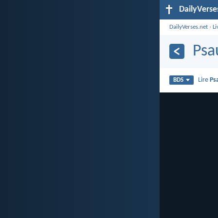
DailyVerse
DailyVerses.net
›
Li
Psa
Lire
Ps
BDS