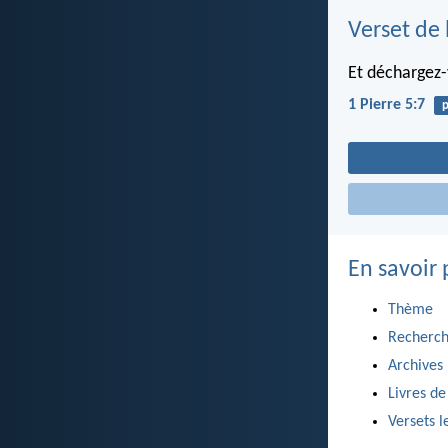
Verset de 
Et déchargez-v
1 Pierre 5:7
En savoir 
Thème
Recherch
Archives
Livres de
Versets l