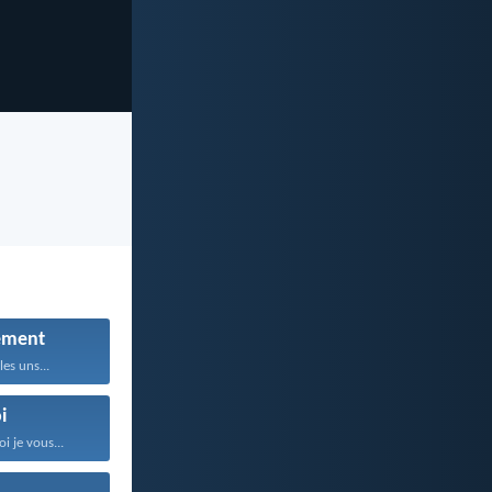
ement
les uns...
i
i je vous...