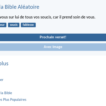
la Bible Aléatoire
ous sur lui de tous vos soucis, car il prend soin de vous.
peur
soucis
faiblesse
Prochain verset!
Avec Image
plus
er
 la Bible
es Plus Populaires