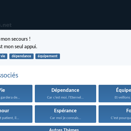
 mon secours !
st mon seul appui.
vie
dépendance
équipement
sociés
Vie
Dépendance
Équip
e gardera de...
Car c’est moi, l’Eternel...
Et veillons 
mour
Espérance
Fo
 patient, il...
Car moi je connais...
C’est pourquo
Autres Thèmes...