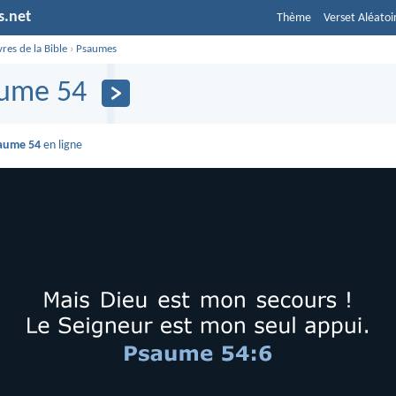
s.net
Thème
Verset Aléatoi
vres de la Bible
›
Psaumes
ume 54
aume 54
en ligne