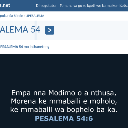
s.net
Dihlogotaba
Temana ya go se kgethwe ka maikemišetš
puku tša Bibele
›
LIPESALEMA
SALEMA 54
a
PESALEMA 54
mo inthaneteng