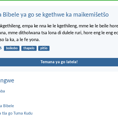
 Bibele ya go se kgethwe ka maikemišetšo
kgethileng, empa ke nna ke le kgethileng, mme ke le beile hore 
na, mme ditholwana tsa lona di dulele ruri, hore eng le eng e
so la ka, a le fe yona.
6
boikobo
thapelo
pitšo
Temana ya go latela!
dingwe
aba
a Bibele
 tša go Tuma Kudu