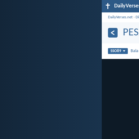
DailyVerse
DailyVerses.net
›
Di
PE
Bal
SSO89