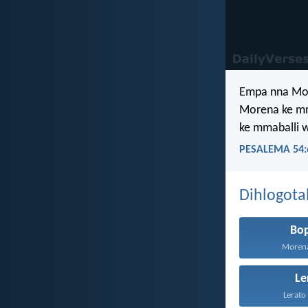
Empa nna Mod
Morena ke mm
ke mmaballi 
PESALEMA 54:
Dihlogota
Bo
Morena 
Le
Lerato 