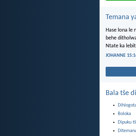
Temana ya
Hase lona le n
behe ditholwa
Ntate ka lebit
JOHANNE 15:1
Bala tše 
Dihlogot
Boloka
Dipuku tš
Ditemana