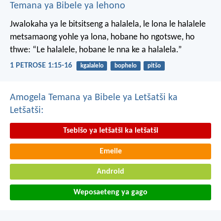
Temana ya Bibele ya lehono
Jwalokaha ya le bitsitseng a halalela, le lona le halalele
metsamaong yohle ya lona,
hobane ho ngotswe, ho
thwe: “Le halalele, hobane le nna ke a halalela.”
1 PETROSE 1:15-16
kgalalelo
bophelo
pitšo
Amogela Temana ya Bibele ya Letšatši ka
Letšatši:
Tsebišo ya letšatši ka letšatši
Emeile
Android
Weposaeteng ya gago