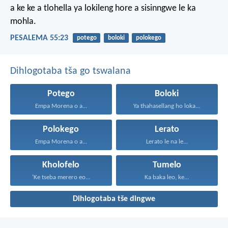
a ke ke a tlohella ya lokileng
hore a sisinngwe le ka
mohla.
PESALEMA 55:23
potego
boloki
polokego
Dihlogotaba tša go tswalana
Potego
Boloki
Empa Morena o a...
Ya thahasellang ho loka...
Polokego
Lerato
Empa Morena o a...
Lerato le na le...
Kholofelo
Tumelo
‘Ke tseba merero eo...
Ka baka leo, ke...
Dihlogotaba tše dingwe