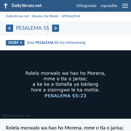
DailyVerses.net
Dihlogotaba
Ingwadiše
DailyVerses.net
›
Dipuku tša Bibele
›
LIPESALEMA
PESALEMA 55
Bala
PESALEMA 55
mo inthaneteng
SSO89
Rolela morwalo wa hao ho Morena,
mme o tla o jarisa;