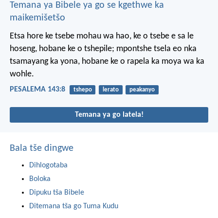
Temana ya Bibele ya go se kgethwe ka
maikemišetšo
Etsa hore ke tsebe mohau wa hao,
ke o tsebe e sa le
hoseng,
hobane ke o tshepile;
mpontshe tsela
eo nka
tsamayang ka yona,
hobane ke o rapela
ka moya wa ka
wohle.
PESALEMA 143:8
tshepo
lerato
peakanyo
Temana ya go latela!
Bala tše dingwe
Dihlogotaba
Boloka
Dipuku tša Bibele
Ditemana tša go Tuma Kudu