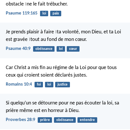
obstacle
ne le fait trébucher.
|
Psaume 119:165
loi
paix
Je prends plaisir à faire
ta volonté, mon Dieu,
et ta Loi
|
est gravée
tout au fond de mon cœur.
|
Psaume 40:9
obéissance
loi
cœur
Car Christ a mis fin au régime de la Loi pour que tous
ceux qui croient soient déclarés justes.
Romains 10:4
foi
loi
justice
Si quelqu’un se détourne pour ne pas écouter la loi,
sa
prière même est en horreur à Dieu.
Proverbes 28:9
prière
obéissance
entendre