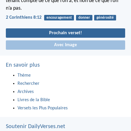
tenant compte de ce que l’on a, et non de ce que l’on
n’a pas.
2 Corinthiens 8:12
encouragement
donner
générosité
Prochain verset!
Avec Image
En savoir plus
Thème
Rechercher
Archives
Livres de la Bible
Versets les Plus Populaires
Soutenir DailyVerses.net