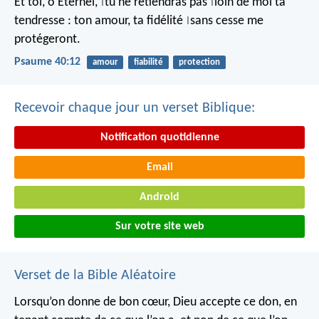
Et toi, ô Eternel,
tu ne retiendras pas
loin de moi ta
|
|
tendresse :
ton amour, ta fidélité
sans cesse me
|
protégeront.
Psaume 40:12
amour
fiabilité
protection
Recevoir chaque jour un verset Biblique:
Notification quotidienne
Email
Android
Sur votre site web
Verset de la Bible Aléatoire
Lorsqu’on donne de bon cœur, Dieu accepte ce don, en