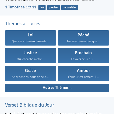
1 Timothée 1:9-11
loi
péché
sexualité
Thèmes associés
Loi
Péché
Que ces commandements que...
Ne savez-vous pas que...
Justice
Prochain
Qui cherche à être...
Et voici celui qui...
Grâce
Amour
Approchons-nous donc du trône...
L’amour est patient, il...
Autres Thèmes...
Verset Biblique du Jour