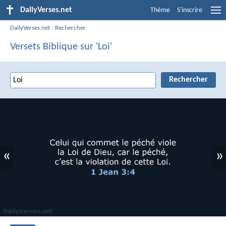
DailyVerses.net
Thème
S'inscrire
DailyVerses.net
›
Rechercher
Versets Biblique sur 'Loi'
«
»