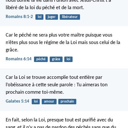
nous donne la vie dans l’union avec Jésus-Christ t’a
libéré de la loi du péché et de la mort.
Romains 8:1-2
loi
juger
libérateur
Car le péché ne sera plus votre maître puisque vous
n’êtes plus sous le régime de la Loi mais sous celui de la
grâce.
Romains 6:14
péché
grâce
loi
Car la Loi se trouve accomplie tout entière par
l’obéissance à cette seule parole : Tu aimeras ton
prochain comme toi-même.
Galates 5:14
loi
amour
prochain
En fait, selon la Loi, presque tout est purifié avec du
sang, et il n’y a pas de pardon des péchés sans que du