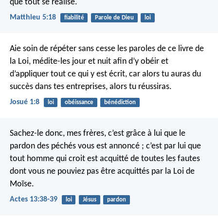
que tout se réalise.
Matthieu 5:18
fiabilité
Parole de Dieu
loi
Aie soin de répéter sans cesse les paroles de ce livre de
la Loi, médite-les jour et nuit afin d’y obéir et
d’appliquer tout ce qui y est écrit, car alors tu auras du
succès dans tes entreprises, alors tu réussiras.
Josué 1:8
loi
obéissance
bénédiction
Sachez-le donc, mes frères, c’est grâce à lui que le
pardon des péchés vous est annoncé ; c’est par lui que
tout homme qui croit est acquitté de toutes les fautes
dont vous ne pouviez pas être acquittés par la Loi de
Moïse.
Actes 13:38-39
loi
Jésus
pardon