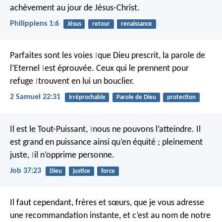
achèvement au jour de Jésus-Christ.
Philippiens 1:6
Jésus
retour
renaissance
Parfaites sont les voies
que Dieu prescrit,
la parole de
|
l’Eternel
est éprouvée.
Ceux qui le prennent pour
|
refuge
trouvent en lui un bouclier.
|
2 Samuel 22:31
irréprochable
Parole de Dieu
protection
Il est le Tout-Puissant,
nous ne pouvons l’atteindre.
Il
|
est grand en puissance
ainsi qu’en équité ;
pleinement
juste,
il n’opprime personne.
|
Job 37:23
Dieu
justice
force
Il faut cependant, frères et sœurs, que je vous adresse
une recommandation instante, et c’est au nom de notre