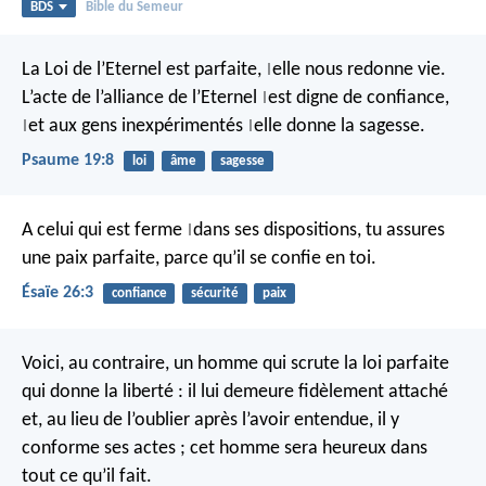
BDS
Bible du Semeur
La Loi de l’Eternel est parfaite,
elle nous redonne vie.
|
L’acte de l’alliance de l’Eternel
est digne de confiance,
|
et aux gens inexpérimentés
elle donne la sagesse.
|
|
Psaume 19:8
loi
âme
sagesse
A celui qui est ferme
dans ses dispositions,
tu assures
|
une paix parfaite,
parce qu’il se confie en toi.
Ésaïe 26:3
confiance
sécurité
paix
Voici, au contraire, un homme qui scrute la loi parfaite
qui donne la liberté : il lui demeure fidèlement attaché
et, au lieu de l’oublier après l’avoir entendue, il y
conforme ses actes ; cet homme sera heureux dans
tout ce qu’il fait.