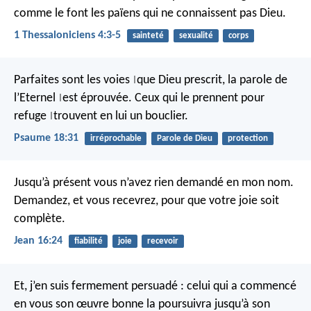
comme le font les païens qui ne connaissent pas Dieu.
1 Thessaloniciens 4:3-5
sainteté
sexualité
corps
Parfaites sont les voies
que Dieu prescrit,
la parole de
|
l’Eternel
est éprouvée.
Ceux qui le prennent pour
|
refuge
trouvent en lui un bouclier.
|
Psaume 18:31
irréprochable
Parole de Dieu
protection
Jusqu’à présent vous n’avez rien demandé en mon nom.
Demandez, et vous recevrez, pour que votre joie soit
complète.
Jean 16:24
fiabilité
joie
recevoir
Et, j’en suis fermement persuadé : celui qui a commencé
en vous son œuvre bonne la poursuivra jusqu’à son