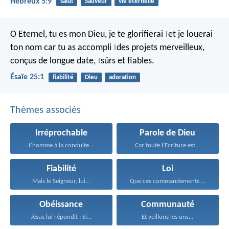
Hébreux 5:9
salut
Sauveur
vie éternelle
O Eternel, tu es mon Dieu,
je te glorifierai
et je louerai
|
ton nom
car tu as accompli
des projets merveilleux,
|
conçus de longue date,
sûrs et fiables.
|
Ésaïe 25:1
fiabilité
Dieu
adoration
Thèmes associés
Irréprochable
Parole de Dieu
L’homme à la conduite...
Car toute l’Ecriture est...
Fiabilité
Loi
Mais le Seigneur, lui...
Que ces commandements que...
Obéissance
Communauté
Jésus lui répondit : Si...
Et veillons les uns...