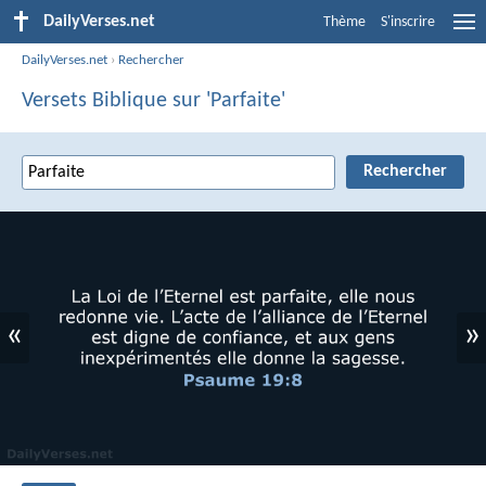
DailyVerses.net
Thème
S'inscrire
DailyVerses.net
›
Rechercher
Versets Biblique sur 'Parfaite'
«
»