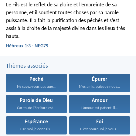
Le Fils est le reflet de sa gloire et l’empreinte de sa
personne, et il soutient toutes choses par sa parole
puissante. Il a fait la purification des péchés et s’est
assis à la droite de la majesté divine dans les lieux très
hauts.
Hébreux 1:3 - NEG79
Thèmes associés
Péché
Épurer
Ne savez-vous pas que...
Mes amis, puisque nous...
Parole de Dieu
Amour
Car toute l’Ecriture est...
L’amour est patient, il...
Espérance
Foi
Car moi je connais...
C’est pourquoi je vous...