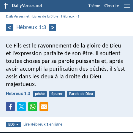
DailyVerses.net
Thème
S'inscrire
DailyVerses.net
›
Livres de la Bible
›
Hébreux
›
1
Hébreux 1:3
Ce Fils est le rayonnement de la gloire de Dieu
et l’expression parfaite de son être. Il soutient
toutes choses par sa parole puissante et, après
avoir accompli la purification des péchés, il s’est
assis dans les cieux à la droite du Dieu
majestueux.
Hébreux 1:3
péché
épurer
Parole de Dieu
Lire
Hébreux 1
en ligne
BDS