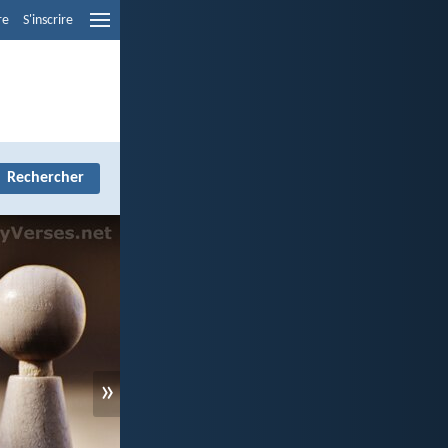
re
S'inscrire
»