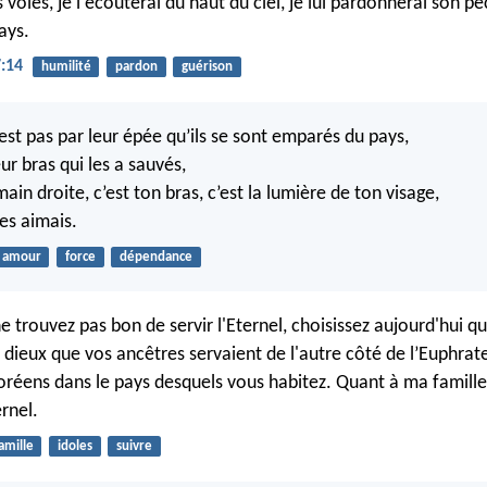
voies, je l'écouterai du haut du ciel, je lui pardonnerai son pé
ays.
:14
humilité
pardon
guérison
’est pas par leur épée qu’ils se sont emparés du pays,
eur bras qui les a sauvés,
main droite, c’est ton bras, c’est la lumière de ton visage,
es aimais.
amour
force
dépendance
e trouvez pas bon de servir l'Eternel, choisissez aujourd'hui q
es dieux que vos ancêtres servaient de l'autre côté de l’Euphrate
réens dans le pays desquels vous habitez. Quant à ma famille
ernel.
amille
idoles
suivre