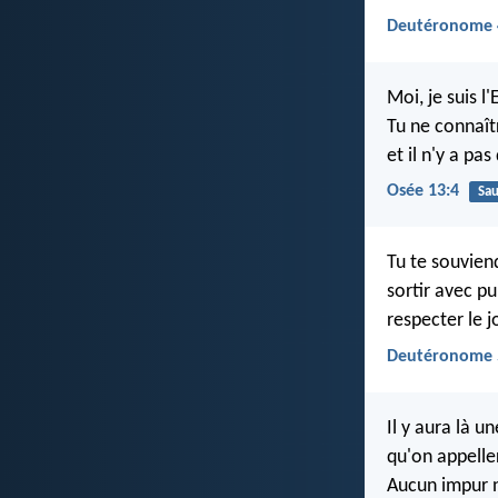
Deutéronome 
Moi, je suis l
Tu ne connaît
et il n'y a pa
Osée 13:4
Sa
Tu te souviend
sortir avec pu
respecter le j
Deutéronome 
Il y aura là u
qu'on appelle
Aucun impur n'