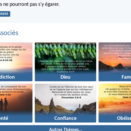
 ne pourront pas s'y égarer.
nteté
sociés
diction
Dieu
Fami
onté
Confiance
Obéis
Autres Thèmes...