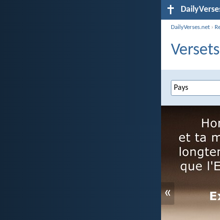
DailyVerse
DailyVerses.net
›
R
Versets
«