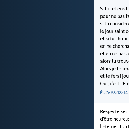
Si tu retiens 
pour ne pas fa
si tu considèr
le jour saint
et si tu l'hon
en ne chercha
et en ne parla
alors tu trouv
Alors je te fe
et te ferai jo
Oui, c’est l’Et
Ésaïe 58:13-14
Respecte ses 
d’être heureux
l'Eternel, ton