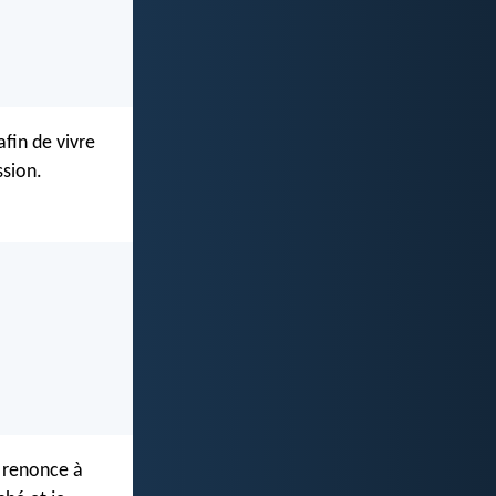
afin de vivre
ssion.
l renonce à