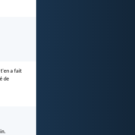
t'en a fait
né de
in.