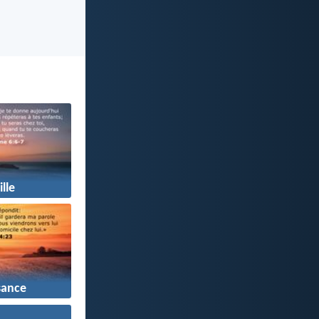
lle
sance