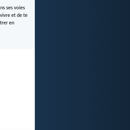
ans ses voies
vivre et de te
ntrer en