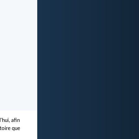
hui, afin
itoire que