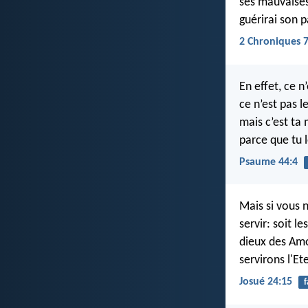
ses mauvaises 
guérirai son p
2 Chroniques 7
En effet, ce n
ce n’est pas l
mais c’est ta 
parce que tu l
Psaume 44:4
Mais si vous n
servir: soit l
dieux des Amo
servirons l'Et
Josué 24:15
f