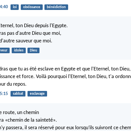
4:40
loi
obéissance
bénédiction
'Eternel, ton Dieu depuis l'Egypte.
ras pas d'autre Dieu que moi,
s d'autre sauveur que moi.
uveur
idoles
Dieu
ras que tu as été esclave en Egypte et que l'Eternel, ton Dieu, 
issance et force. Voilà pourquoi l'Eternel, ton Dieu, t'a ordon
our du repos.
5:15
sabbat
esclavage
ne route, un chemin
ra «chemin de la sainteté».
y passera, il sera réservé pour eux lorsqu’ils suivront ce chem