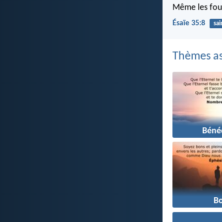
Même les fous
Ésaïe 35:8
sai
Thèmes as
Béné
B