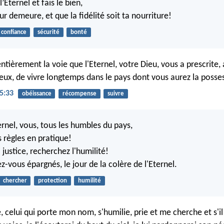
’Eternel et fais le bien,
ur demeure, et que la fidélité soit ta nourriture!
confiance
sécurité
bonté
ntièrement la voie que l'Eternel, votre Dieu, vous a prescrite, 
reux, de vivre longtemps dans le pays dont vous aurez la posse
5:33
obéissance
récompense
suivre
ernel, vous, tous les humbles du pays,
s règles en pratique!
justice, recherchez l'humilité!
z-vous épargnés, le jour de la colère de l'Eternel.
chercher
protection
humilité
, celui qui porte mon nom, s'humilie, prie et me cherche et s'i