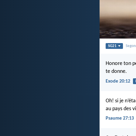
SG21
Segon
Honore ton pè
te donne.
Exode 20:12
Oh! si je n’ét
au pays des v
Psaume 27:13