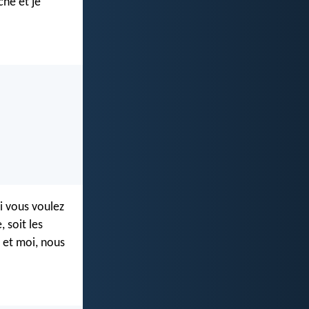
ché et je
ui vous voulez
, soit les
 et moi, nous