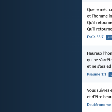
Que le mécha
et l'homme in
Qu'il retourne
Qu'il retourn
Ésaïe 55:7
jus
Heureux l’hom
qui ne s’arrêt
et ne s’assie
Psaume 1:1
Vous suivrez e
et d’être heu
Deutéronome 