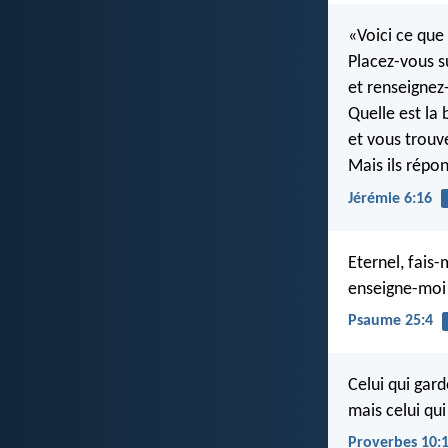
«Voici ce que 
Placez-vous s
et renseignez-
Quelle est la
et vous trouv
Mais ils répo
Jérémie 6:16
Eternel, fais-
enseigne-moi 
Psaume 25:4
Celui qui gard
mais celui qui
Proverbes 10: