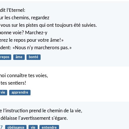
dit l’Eternel:
ur les chemins, regardez
vous sur les pistes qui ont toujours été suivies.
 bonne voie? Marchez-y
erez le repos pour votre âme!»
ndent: «Nous n'y marcherons pas.»
repos
âme
bonté
moi connaître tes voies,
tes sentiers!
vie
apprendre
e l’instruction prend le chemin de la vie,
 délaisse l'avertissement s'égare.
17
obéissance
vie
entendre