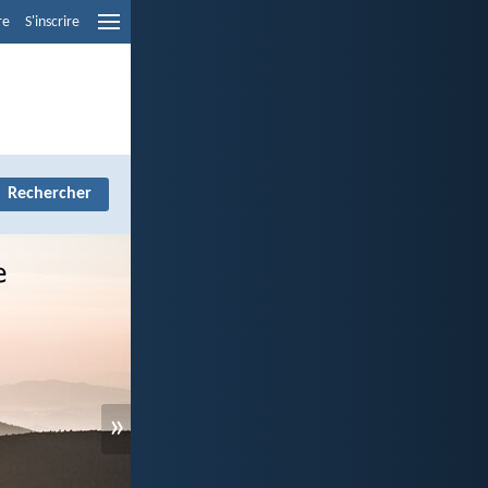
re
S'inscrire
»