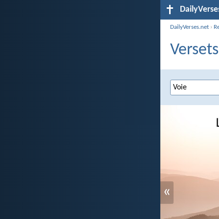
DailyVerse
DailyVerses.net
›
R
Versets
«