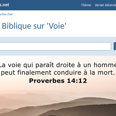
s.net
Thème
Verset Aléatoi
echercher
 Biblique sur 'Voie'