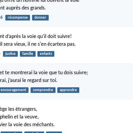
u'offre un homme lui ouvrent la voie
ent auprès des grands.
16
récompense
donner
t d’après la voie qu'il doit suivre!
sera vieux, il ne s'en écartera pas.
6
justice
famille
enfants
i et te montrerai la voie que tu dois suivre;
rai, j’aurai le regard sur toi.
encouragement
comprendre
apprendre
ège les étrangers,
rphelin et la veuve,
évier la voie des méchants.