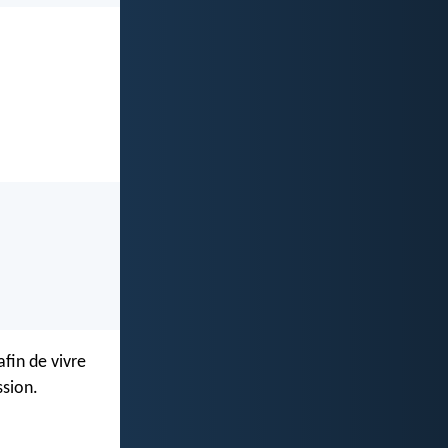
afin de vivre
ssion.