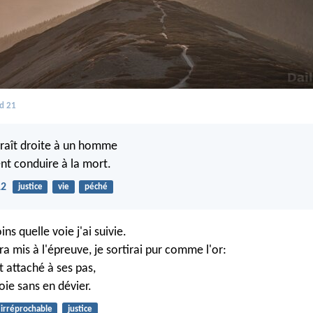
d 21
araît droite à un homme
nt conduire à la mort.
12
justice
vie
péché
ins quelle voie j'ai suivie.
a mis à l'épreuve, je sortirai pur comme l'or:
t attaché à ses pas,
voie sans en dévier.
irréprochable
justice