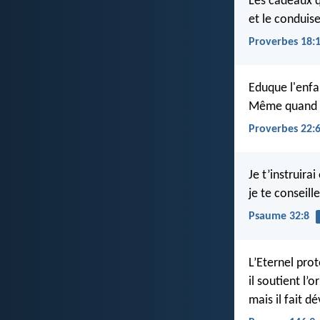
Les cadeaux q
et le conduis
Proverbes 18:
Eduque l'enfan
Même quand il 
Proverbes 22:
Je t’instruira
je te conseille
Psaume 32:8
L’Eternel prot
il soutient l’o
mais il fait d