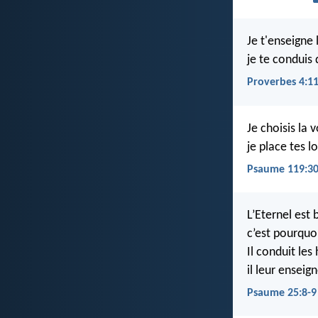
Je t'enseigne 
je te conduis 
Proverbes 4:1
Je choisis la v
je place tes l
Psaume 119:3
L’Eternel est 
c’est pourquoi
Il conduit les
il leur enseig
Psaume 25:8-9