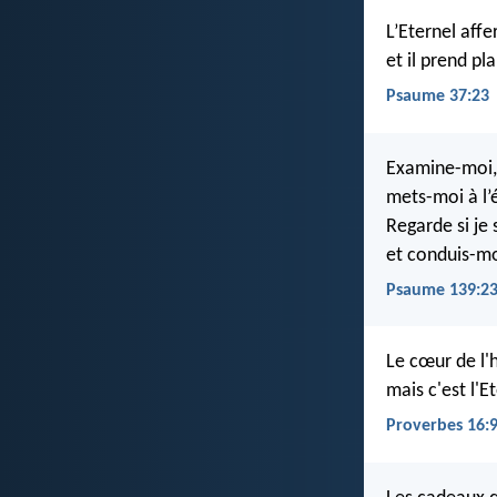
L’Eternel aff
et il prend pla
Psaume 37:23
Examine-moi, 
mets-moi à l’
Regarde si je
et conduis-moi
Psaume 139:23
Le cœur de l'
mais c'est l'E
Proverbes 16: