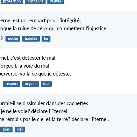
protection
orphelins
veuves
ternel est un rempart pour l'intégrité,
voque la ruine de ceux qui commettent l’injustice.
29
péché
fiabilité
loi
rnel, c'est détester le mal.
'orgueil, la voie du mal
erverse, voilà ce que je déteste.
3
respect
orgueil
mal
rrait-il se dissimuler dans des cachettes
je ne le voie? déclare l'Eternel.
ne remplis pas le ciel et la terre? déclare l'Eternel.
Dieu
ciel