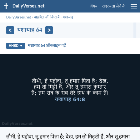
DailyVerses.net
विषय
सदस्यता लेने के
DailyVerses.net
›
बाइबिल की किताबें
›
यशायाह
यशायाह 64
यशायाह 64
ऑनलाइन पढ़ें
HHBD
तौभी, हे यहोवा, तू हमार पिता है; देख, हम तो मिट्टी है, और तू हमारा