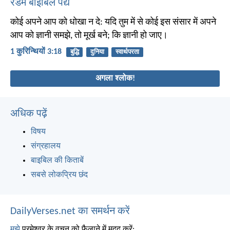
रैंडम बाइबिल पद्य
कोई अपने आप को धोखा न दे: यदि तुम में से कोई इस संसार में अपने
आप को ज्ञानी समझे, तो मूर्ख बने; कि ज्ञानी हो जाए।
1 कुरिन्थियों 3:18
बुद्धि
दुनिया
स्वार्थपरता
अगला श्लोक!
अधिक पढ़ें
विषय
संग्रहालय
बाइबिल की किताबें
सबसे लोकप्रिय छंद
DailyVerses.net का समर्थन करें
मुझे
परमेश्वर के वचन को फैलाने में मदद करें: