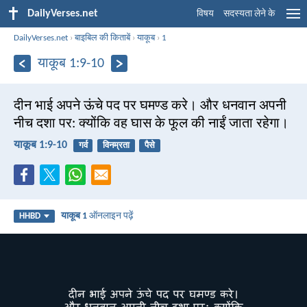
DailyVerses.net
विषय
सदस्यता लेने के
DailyVerses.net
›
बाइबिल की किताबें
›
याकूब
›
1
याकूब 1:9-10
दीन भाई अपने ऊंचे पद पर घमण्ड करे। और धनवान अपनी
नीच दशा पर: क्योंकि वह घास के फूल की नाईं जाता रहेगा।
याकूब 1:9-10
गर्व
विनम्रता
पैसे
याकूब 1
ऑनलाइन पढ़ें
HHBD