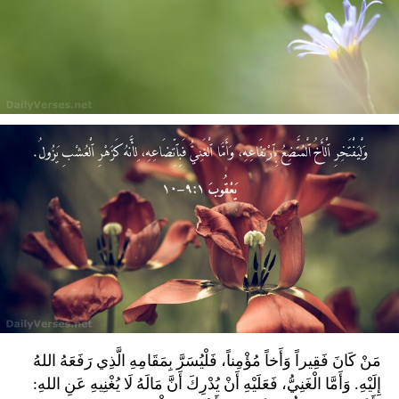
مَنْ كَانَ فَقِيراً وَأَخاً مُؤْمِناً، فَلْيُسَرَّ بِمَقَامِهِ الَّذِي رَفَعَهُ اللهُ
إِلَيْهِ. وَأَمَّا الْغَنِيُّ، فَعَلَيْهِ أَنْ يُدْرِكَ أَنَّ مَالَهُ لَا يُغْنِيهِ عَنِ اللهِ: