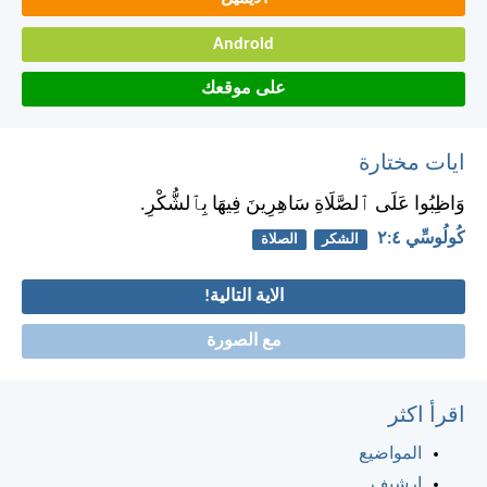
Android
على موقعك
ايات مختارة
وَاظِبُوا عَلَى ٱلصَّلَاةِ سَاهِرِينَ فِيهَا بِٱلشُّكْرِ.
كُولُوسِّي ٤:‏٢
الشكر
الصلاة
الاية التالية!
مع الصورة
اقرأ اكثر
المواضيع
ارشيف