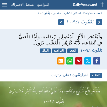
DailyVerses.net
المواضيع
تسجيل الاشتراك
DailyVerses.net
›
اسفار الكتاب المقدس
›
يَعْقُوبَ
›
١
يَعْقُوبَ ١:‏٩-‏١٠
وَلْيَفْتَخِرِ ٱلْأَخُ ٱلْمُتَّضِعُ بِٱرْتِفَاعِهِ، وَأَمَّا ٱلْغَنِيُّ
فَبِٱتِّضَاعِهِ، لِأَنَّهُ كَزَهْرِ ٱلْعُشْبِ يَزُولُ.
يَعْقُوبَ ١:‏٩-‏١٠
الفخر
التواضع
المال
اقرأ
يَعْقُوبَ ١
على الإنترنت
AVD