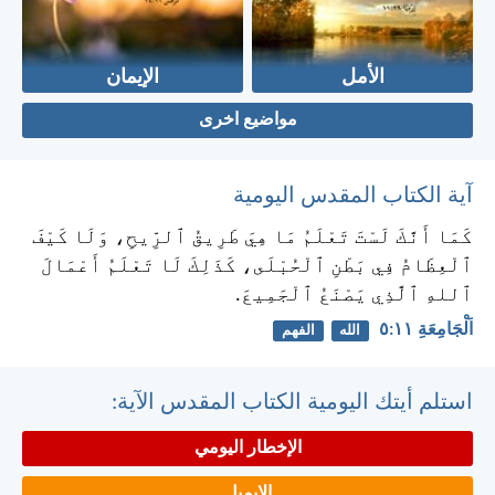
الأمل
الإيمان
مواضيع اخرى
آية الكتاب المقدس اليومية
كَمَا أَنَّكَ لَسْتَ تَعْلَمُ مَا هِيَ طَرِيقُ ٱلرِّيحِ، وَلَا كَيْفَ
ٱلْعِظَامُ فِي بَطْنِ ٱلْحُبْلَى، كَذَلِكَ لَا تَعْلَمُ أَعْمَالَ
ٱللهِ ٱلَّذِي يَصْنَعُ ٱلْجَمِيعَ.
اَلْجَامِعَةِ ١١:‏٥
الله
الفهم
استلم أيتك اليومية الكتاب المقدس الآية:
الإخطار اليومي
الايميل