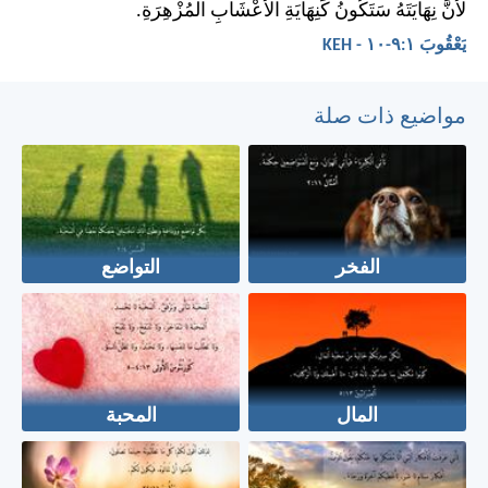
لأَنَّ نِهَايَتَهُ سَتَكُونُ كَنِهَايَةِ الأَعْشَابِ الْمُزْهِرَةِ.
يَعْقُوبَ ١:‏٩-‏١٠ - KEH
مواضيع ذات صلة
الفخر
التواضع
المال
المحبة