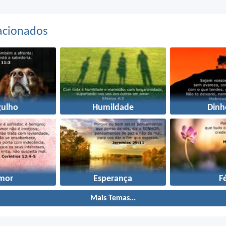
acionados
gulho
Humildade
Dinh
mor
Esperança
F
Mais Temas...