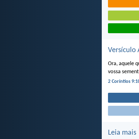
Versículo 
Ora, aquele 
vossa semente
2 Coríntios 9:1
Leia mais