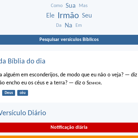
Sua
Como
Mas
Irmão
Ele
Seu
Na
Da
Em
Pesquisar versículos Bíblicos
da Bíblia do dia
a alguém em esconderijos, de modo que eu não o veja? — diz
o encho eu os céus e a terra? — diz o S
enhor
.
Deus
céu
ersículo Diário
Notificação diária