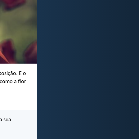
posição. E o
 como a flor
a sua