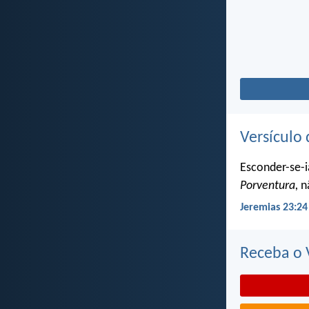
Versículo 
Esconder-se-i
Porventura,
nã
Jeremias 23:24
Receba o V