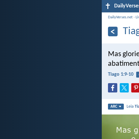
DailyVerse
DailyVerses.net
›
Li
Tia
Mas glorie
abatiment
Tiago 1:9-10
Leia
Ti
ARC