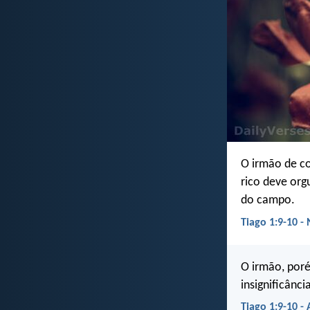
O irmão de co
rico deve org
do campo.
Tiago 1:9-10 - 
O irmão, poré
insignificânci
Tiago 1:9-10 -