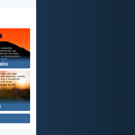
eiro
é