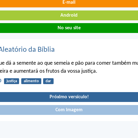
E-mail
Android
No seu site
Aleatório da Bíblia
que dá a semente ao que semeia e pão para comer também mul
ira e aumentará os frutos da vossa justiça.
0
justiça
alimento
dar
Próximo versículo!
Com imagem