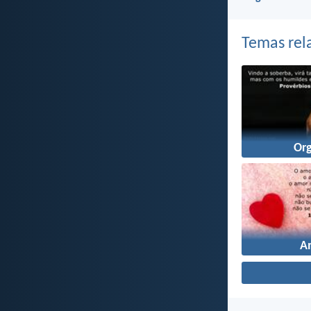
Temas rel
Or
A