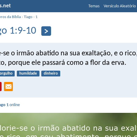
s.net
Temas
Versículo Aleatório
vros da Bíblia
›
Tiago
›
1
go 1:9-10
-se o irmão abatido na sua exaltação, e o rico
o, porque ele passará como a flor da erva.
orgulho
humildade
dinheiro
ago 1
online