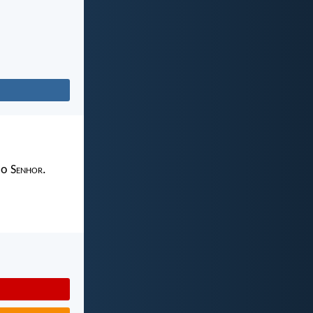
 o S
enhor
.