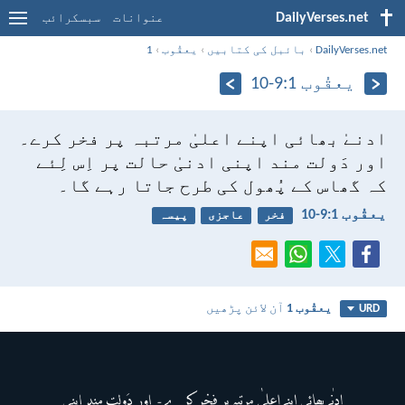
DailyVerses.net
عنوانات
سبسکرائب
DailyVerses.net
›
بائبل کی کتابیں
›
یعقُوب
›
1
یعقُوب 1:‏9-‏10
ادنےٰ بھائی اپنے اعلیٰ مرتبہ پر فخر کرے۔
اور دَولت مند اپنی ادنیٰ حالت پر اِس لِئے
کہ گھاس کے پُھول کی طرح جاتا رہے گا۔
یعقُوب 1:‏9-‏10
فخر
عاجزی
پیسہ
یعقُوب 1
آن لائن پڑھیں
URD