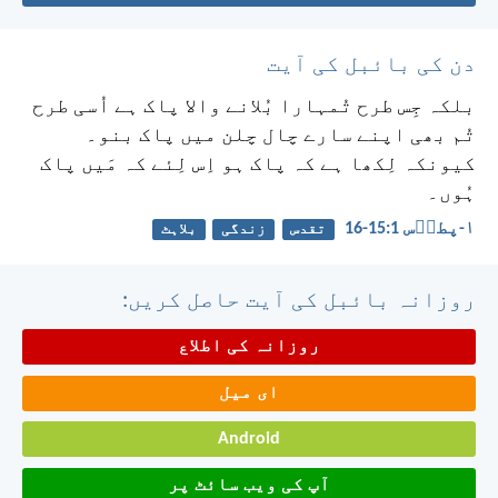
دن کی بائبل کی آیت
بلکہ جِس طرح تُمہارا بُلانے والا پاک ہے اُسی طرح
تُم بھی اپنے سارے چال چلن میں پاک بنو۔
کیونکہ لِکھا ہے کہ پاک ہو اِس لِئے کہ مَیں پاک
ہُوں۔
۱-پطرؔس 1:‏15-‏16
تقدس
زندگی
بلاہٹ
روزانہ بائبل کی آیت حاصل کریں:
روزانہ کی اطلاع
ای میل
Android
آپ کی ویب سائٹ پر