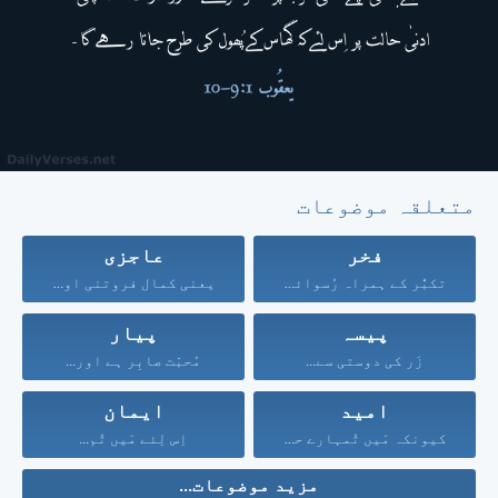
متعلقہ موضوعات
فخر
عاجزی
تکبُّر کے ہمراہ رُسوائی...
یعنی کمال فروتنی اور...
پیسہ
پیار
زَر کی دوستی سے...
مُحبّت صابِر ہے اور...
امید
ایمان
کیونکہ مَیں تُمہارے حق...
اِس لِئے مَیں تُم...
مزید موضوعات...