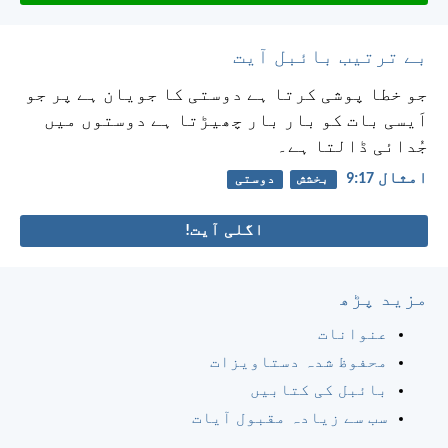
بے ترتیب بائبل آیت
جو خطا پوشی کرتا ہے دوستی کا جویان ہے پر جو
اَیسی بات کو بار بار چھیڑتا ہے دوستوں میں
جُدائی ڈالتا ہے۔
امثال 17:‏9
بخشش
دوستی
اگلی آیت!
مزید پڑھ
عنوانات
محفوظ شدہ دستاویزات
بائبل کی کتابیں
سب سے زیادہ مقبول آیات