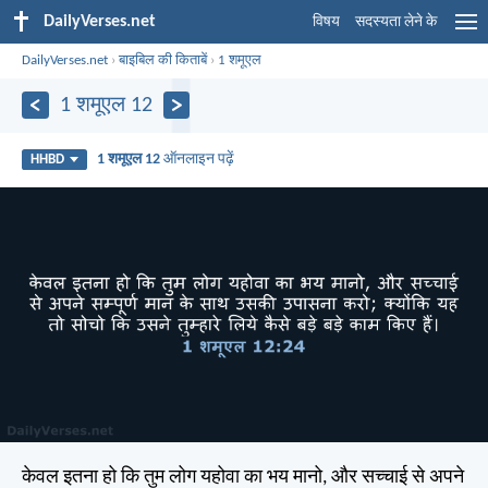
DailyVerses.net
विषय
सदस्यता लेने के
DailyVerses.net
›
बाइबिल की किताबें
›
1 शमूएल
1 शमूएल 12
1 शमूएल 12
ऑनलाइन पढ़ें
HHBD
केवल इतना हो कि तुम लोग यहोवा का भय मानो, और सच्चाई से अपने