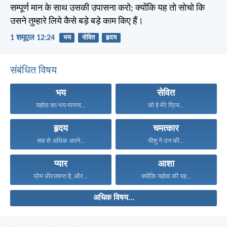
सम्पूर्ण मान के साथ उसकी उपासना करो; क्योंकि यह तो सोचो कि
उसने तुम्हारे लिये कैसे बड़े बड़े काम किए हैं।
1 शमूएल 12:24
भय
सेवित
हृदय
संबंधित विषय
भय
सेवित
यहोवा का भय मानना...
सो हे मेरे प्रिय...
हृदय
चमत्कार
सब से अधिक अपने...
यीशु ने उन की...
प्यार
आशा
प्रेम धीरजवन्त है, और...
क्योंकि यहोवा की यह...
अधिक विषय...