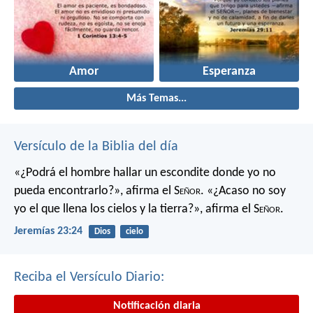
Amor
Esperanza
Más Temas...
Versículo de la Biblia del día
«¿Podrá el hombre hallar un escondite
donde yo no
pueda encontrarlo?»,
afirma el S
eñor
.
«¿Acaso no soy
yo el que llena los cielos y la tierra?»,
afirma el S
eñor
.
Jeremías 23:24
Dios
cielo
Reciba el Versículo Diario:
Notificación diaria