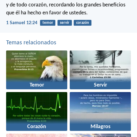
y de todo corazón, recordando los grandes beneficios
que él ha hecho en favor de ustedes.
1 Samuel 12:24
temor
servir
corazón
Temas relacionados
Temor
Servir
Corazón
Milagros