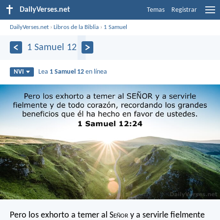
DailyVerses.net
Temas
Registrar
DailyVerses.net
›
Libros de la Biblia
›
1 Samuel
1 Samuel 12
Lea
1 Samuel 12
en línea
NVI
Pero los exhorto a temer al S
eñor
y a servirle fielmente