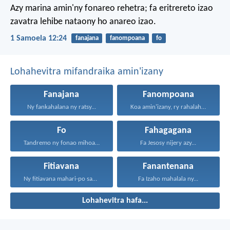
Azy marina amin'ny fonareo rehetra; fa eritrereto izao
zavatra lehibe nataony ho anareo izao.
1 Samoela 12:24
fanajana
fanompoana
fo
Lohahevitra mifandraika amin'izany
Fanajana
Fanompoana
Ny fankahalana ny ratsy...
Koa amin'izany, ry rahalahy...
Fo
Fahagagana
Tandremo ny fonao mihoatra...
Fa Jesosy nijery azy...
Fitiavana
Fanantenana
Ny fitiavana mahari-po sady...
Fa Izaho mahalala ny...
Lohahevitra hafa...