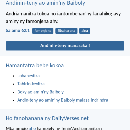
Andinin-teny ao amin'ny Baiboly
Andriamanitra tokoa no iantombenan'ny fanahiko;
avy
aminy ny famonjena ahy.
Salamo 62:1
famonjena
fitsaharana
aina
Andinin-teny manaraka !
Hamantatra bebe kokoa
Lohahevitra
Tahirin-kevitra
Boky ao amin'ny Baiboly
Andin-teny ao amin'ny Baiboly malaza indrindra
Ho fanohanana ny DailyVerses.net
Mba ampio
aho
hampiely ny Tenin'Andriamanitra :