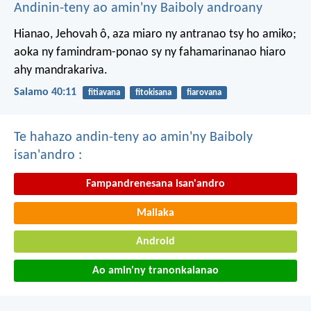
Andinin-teny ao amin'ny Baiboly androany
Hianao, Jehovah ô, aza miaro ny antranao tsy ho amiko;
aoka ny famindram-ponao sy ny fahamarinanao hiaro
ahy mandrakariva.
Salamo 40:11
fitiavana
fitokisana
fiarovana
Te hahazo andin-teny ao amin'ny Baiboly
isan'andro :
Fampandrenesana isan'andro
Mailaka
Android
Ao amin'ny tranonkalanao