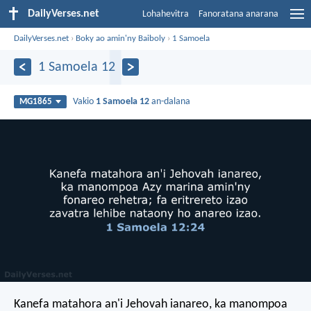
DailyVerses.net
Lohahevitra
Fanoratana anarana
DailyVerses.net
›
Boky ao amin'ny Baiboly
›
1 Samoela
1 Samoela 12
Vakio
1 Samoela 12
an-dalana
MG1865
Kanefa matahora an'i Jehovah ianareo, ka manompoa