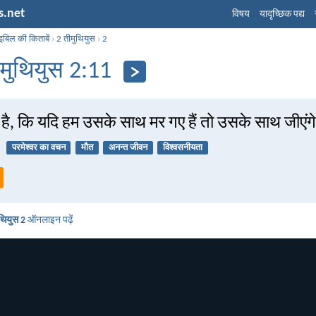
s.net
विषय
यादृच्छिक पद्य
इबिल की किताबें
›
2 तीमुथियुस
›
2
ीमुथियुस 2:11
ै, कि यदि हम उसके साथ मर गए हैं तो उसके साथ जीएंग
परमेश्वर का वचन
मौत
अनन्त जीवन
विश्वसनीयता
ुथियुस 2
ऑनलाइन पढ़ें