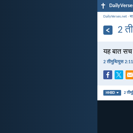
DailyVerse
DailyVerses.net
›
बा
2 त
यह बात सच ह
2 तीमुथियुस 2:11
2 तीम
HHBD