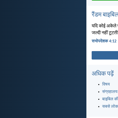
रैंडम बाइबिल
यदि कोई अकेले प
जल्दी नहीं टूटत
सभोपदेशक 4:12
अधिक पढ़ें
विषय
संग्रहालय
बाइबिल की
सबसे लोकप