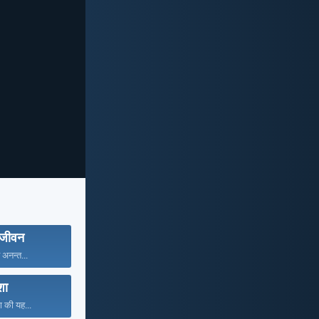
 जीवन
ं अनन्त...
ा
ा की यह...