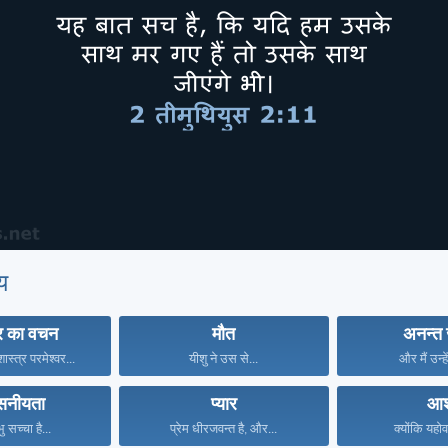
य
वर का वचन
मौत
अनन्त
स्त्र परमेश्वर...
यीशु ने उस से...
और मैं उन्हे
वसनीयता
प्यार
आश
भु सच्चा है...
प्रेम धीरजवन्त है, और...
क्योंकि यहोव