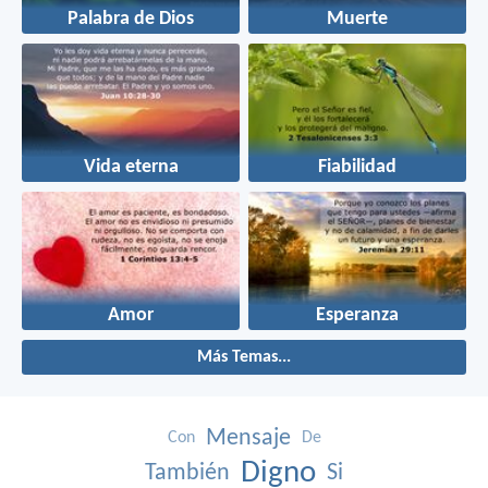
Palabra de Dios
Muerte
Vida eterna
Fiabilidad
Amor
Esperanza
Más Temas...
Mensaje
Con
De
Digno
También
Si