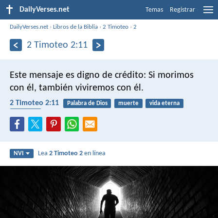
DailyVerses.net
Temas
Registrar
DailyVerses.net
›
Libros de la Biblia
›
2 Timoteo
›
2
2 Timoteo 2:11
Este mensaje es digno de crédito:
Si morimos
con él,
también viviremos con él.
2 Timoteo 2:11
Palabra de Dios
muerte
vida eterna
fiabilidad
Lea
2 Timoteo 2
en línea
NVI