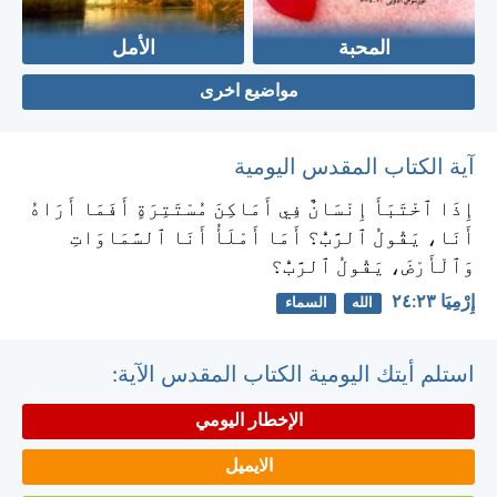
المحبة
الأمل
مواضيع اخرى
آية الكتاب المقدس اليومية
إِذَا ٱخْتَبَأَ إِنْسَانٌ فِي أَمَاكِنَ مُسْتَتِرَةٍ أَفَمَا أَرَاهُ
أَنَا، يَقُولُ ٱلرَّبُّ؟ أَمَا أَمْلَأُ أَنَا ٱلسَّمَاوَاتِ
وَٱلْأَرْضَ، يَقُولُ ٱلرَّبُّ؟
إِرْمِيَا ٢٣:‏٢٤
الله
السماء
استلم أيتك اليومية الكتاب المقدس الآية:
الإخطار اليومي
الايميل