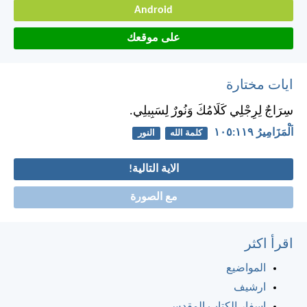
Android
على موقعك
ايات مختارة
سِرَاجٌ لِرِجْلِي كَلَامُكَ وَنُورٌ لِسَبِيلِي.
اَلْمَزَامِيرُ ١١٩:‏١٠٥
كلمة الله
النور
الاية التالية!
مع الصورة
اقرأ اكثر
المواضيع
ارشيف