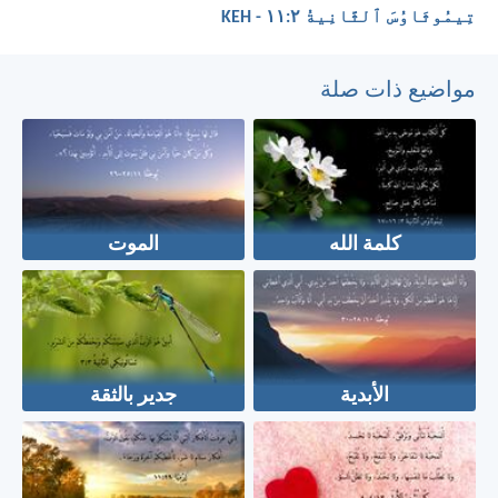
تِيمُوثَاوُسَ ٱلثَّانِيةُ ٢:‏١١ - KEH
مواضيع ذات صلة
كلمة الله
الموت
الأبدية
جدير بالثقة