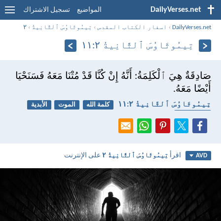
DailyVerses.net
المواضيع
تسجيل الاشتراك
DailyVerses.net
›
اسفار الكتاب المقدس
›
تِيمُوثَاوُسَ ٱلثَّانِيةُ
›
٢
تِيمُوثَاوُسَ ٱلثَّانِيةُ ٢:‏١١
صَادِقَةٌ هِيَ ٱلْكَلِمَةُ: أَنَّهُ إِنْ كُنَّا قَدْ مُتْنَا مَعَهُ فَسَنَحْيَا
أَيْضًا مَعَهُ.
تِيمُوثَاوُسَ ٱلثَّانِيةُ ٢:‏١١
كلمة الله
الموت
الأبدية
جدير بالثقة
اقرأ
تِيمُوثَاوُسَ ٱلثَّانِيةُ ٢
على الإنترنت
AVD