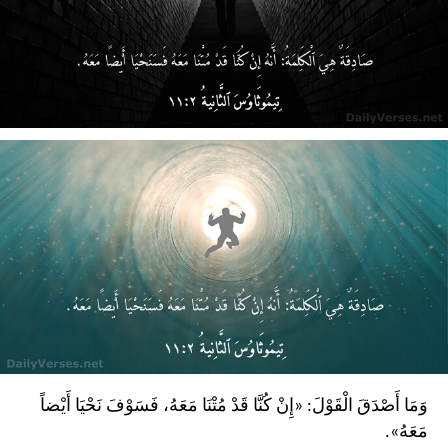
وَمَا أَصْدَقَ الْقَوْلَ: «إِنْ كُنَّا قَدْ مُتْنَا مَعَهُ، فَسَوْفَ نَحْيَا أَيْضاً
مَعَهُ».