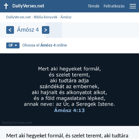
DailyVerses.net
Témák
Feliratkozás
DailyVerses.net
›
Biblia könyvek
›
Ámósz
Ámósz 4
Olvassa el
Ámósz 4
online
UF
Mert aki hegyeket formál,
és szelet teremt,
aki tudtára