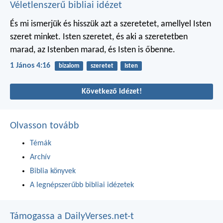
Véletlenszerű bibliai idézet
És mi ismerjük és hisszük azt a szeretetet, amellyel Isten
szeret minket. Isten szeretet, és aki a szeretetben
marad, az Istenben marad, és Isten is őbenne.
1 János 4:16
bizalom
szeretet
Isten
Következő idézet!
Olvasson tovább
Témák
Archív
Biblia könyvek
A legnépszerűbb bibliai idézetek
Támogassa a DailyVerses.net-t