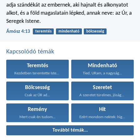
adja
szándékát az embernek,
aki hajnalt és alkonyatot
alkot,
és a föld magaslatain lépked,
annak neve: az Úr, a
Seregek Istene.
Ámósz 4:13
teremtés
mindenható
bölcsesség
Kapcsolódó témák
Teremtés
Mindenható
Kezdetben teremtette Isten a...
Tied, URam, a nagyság...
Bölcsesség
Szeretet
Csak az ÚR ad...
A szeretet türelmes, jóságos...
Remény
Hit
Mert csak én tudom...
Ezért mondom nektek: higgyétek...
További témák...