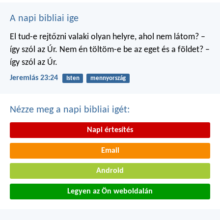
A napi bibliai ige
El tud-e rejtőzni valaki
olyan helyre, ahol nem látom?
–
így szól az Úr.
Nem én töltöm-e be
az eget és a földet?
–
így szól az Úr.
Jeremiás 23:24
Isten
mennyország
Nézze meg a napi bibliai igét:
Napi értesítés
Email
Android
Legyen az Ön weboldalán