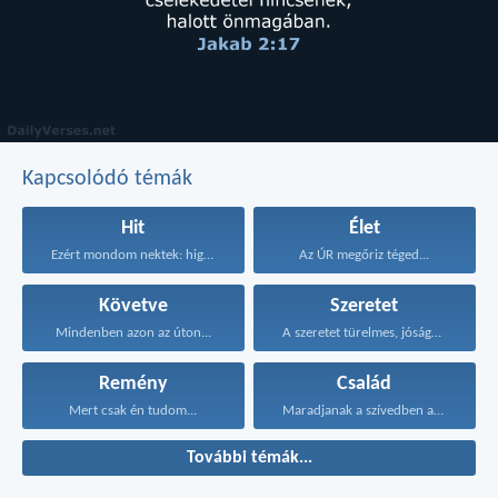
Kapcsolódó témák
Hit
Élet
Ezért mondom nektek: higgyétek...
Az ÚR megőriz téged...
Követve
Szeretet
Mindenben azon az úton...
A szeretet türelmes, jóságos...
Remény
Család
Mert csak én tudom...
Maradjanak a szívedben azok...
További témák...