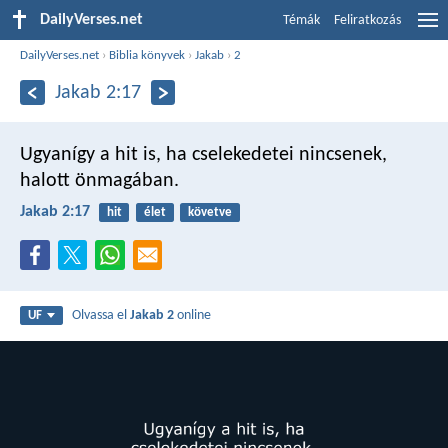
DailyVerses.net
Témák
Feliratkozás
DailyVerses.net
›
Biblia könyvek
›
Jakab
›
2
Jakab 2:17
Ugyanígy a hit is, ha cselekedetei nincsenek,
halott önmagában.
Jakab 2:17
hit
élet
követve
Olvassa el
Jakab 2
online
UF