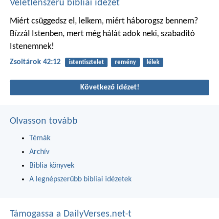
Véletlenszerű bibliai idézet
Miért csüggedsz el, lelkem,
miért háborogsz bennem?
Bízzál Istenben,
mert még hálát adok neki,
szabadító
Istenemnek!
Zsoltárok 42:12
istentisztelet
remény
lélek
Következő idézet!
Olvasson tovább
Témák
Archív
Biblia könyvek
A legnépszerűbb bibliai idézetek
Támogassa a DailyVerses.net-t