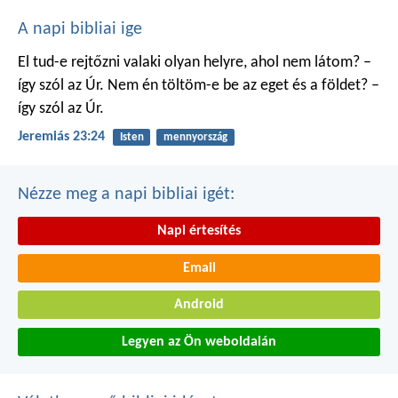
A napi bibliai ige
El tud-e rejtőzni valaki
olyan helyre, ahol nem látom?
–
így szól az Úr.
Nem én töltöm-e be
az eget és a földet?
–
így szól az Úr.
Jeremiás 23:24
Isten
mennyország
Nézze meg a napi bibliai igét:
Napi értesítés
Email
Android
Legyen az Ön weboldalán