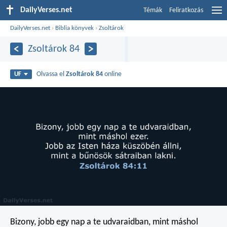
DailyVerses.net
Témák
Feliratkozás
DailyVerses.net
›
Biblia könyvek
›
Zsoltárok
Zsoltárok 84
Olvassa el
Zsoltárok 84
online
UF
Bizony, jobb egy nap a te udvaraidban,
mint máshol