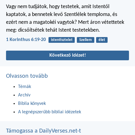
Vagy nem tudjátok, hogy testetek, amit Istentől
kaptatok, a bennetek levő Szentlélek temploma, és
ezért nem a magatokéi vagytok? Mert áron vétettetek
meg: dicsőítsétek tehát Istent testetekben.
1 Korinthus 6:19-20
istentisztelet
Szellem
élet
Következő idézet!
Olvasson tovább
Témák
Archív
Biblia könyvek
A legnépszerűbb bibliai idézetek
Támogassa a DailyVerses.net-t