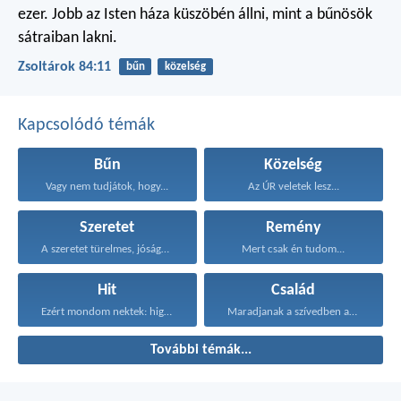
ezer.
Jobb az Isten háza küszöbén állni,
mint a bűnösök
sátraiban lakni.
Zsoltárok 84:11
bűn
közelség
Kapcsolódó témák
Bűn
Közelség
Vagy nem tudjátok, hogy...
Az ÚR veletek lesz...
Szeretet
Remény
A szeretet türelmes, jóságos...
Mert csak én tudom...
Hit
Család
Ezért mondom nektek: higgyétek...
Maradjanak a szívedben azok...
További témák...