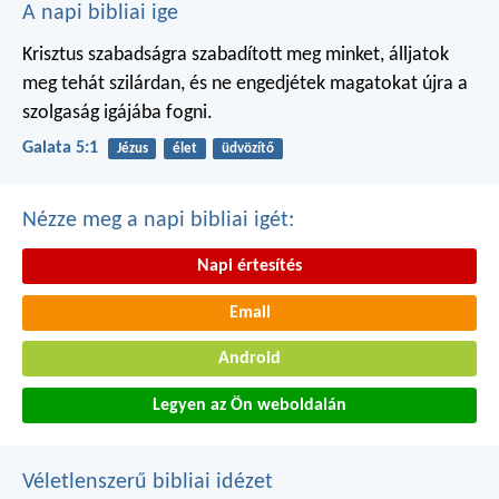
A napi bibliai ige
Krisztus szabadságra szabadított meg minket, álljatok
meg tehát szilárdan, és ne engedjétek magatokat újra a
szolgaság igájába fogni.
Galata 5:1
Jézus
élet
üdvözítő
Nézze meg a napi bibliai igét:
Napi értesítés
Email
Android
Legyen az Ön weboldalán
Véletlenszerű bibliai idézet