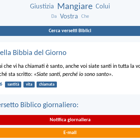
Mangiare
Giustizia
Colui
Vostra
Da
Che
Cerca versetti Biblici
ella Bibbia del Giorno
che vi ha chiamati è santo, anche voi siate santi in tutta la v
ché sta scritto:
«Siate santi, perché io sono santo»
.
16
santità
vita
chiamata
ersetto Biblico giornaliero:
Notifica giornaliera
E-mail