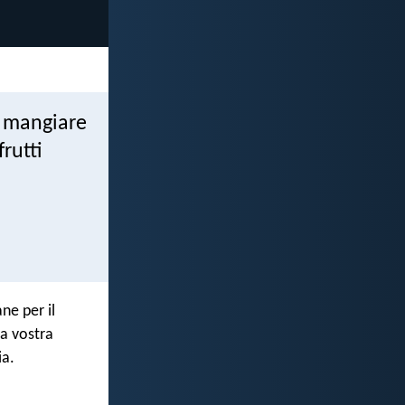
a mangiare
frutti
ne per il
a vostra
ia.