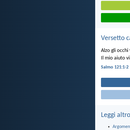
Versetto c
Alzo gli occhi
Il mio aiuto v
Salmo 121:1-2
Leggi altr
Argomen