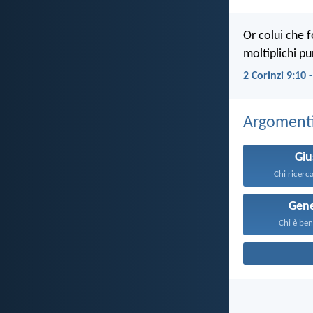
Or colui che 
moltiplichi pu
2 Corinzi 9:10 
Argomenti 
Giu
Chi ricerca 
Gene
Chi è ben