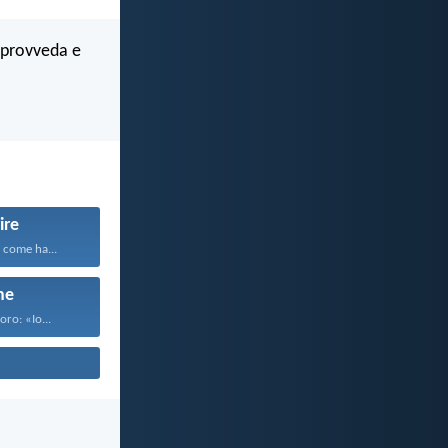
e provveda e
ire
 come ha...
ne
oro: «Io...