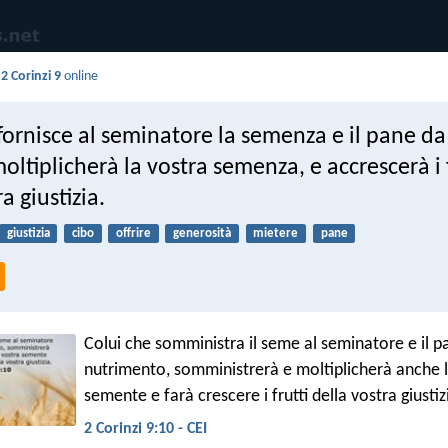
i
2 Corinzi 9
online
fornisce al seminatore la semenza e il pane d
moltiplicherà la vostra semenza, e accrescerà i 
a giustizia.
giustizia
cibo
offrire
generosità
mietere
pane
Colui che somministra il seme al seminatore e il pa
nutrimento, somministrerà e moltiplicherà anche l
semente e farà crescere i frutti della vostra giustiz
2 Corinzi 9:10 - CEI