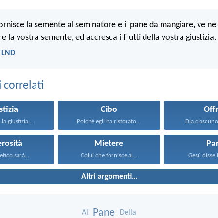
fornisce la semente al seminatore e il pane da mangiare, ve n
re la vostra semente, ed accresca i frutti della vostra giustizia.
- LND
correlati
stizia
Cibo
Offr
la giustizia...
Poiché egli ha ristorato...
Dia ciascuno
rosità
Mietere
Pa
efico sarà...
Colui che fornisce al...
Gesù disse l
Altri argomenti…
Pane
Al
Della