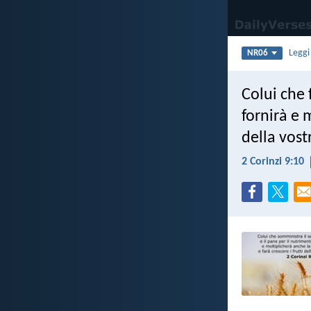
Legg
NR06
Colui che 
fornirà e 
della vostr
2 Corinzi 9:10