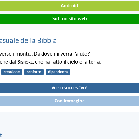
Android
Sul tuo sito web
asuale della Bibbia
 verso i monti… Da dove mi verrà l’aiuto?
iene dal S
ignore
, che ha fatto il cielo e la terra.
creazione
conforto
dipendenza
Verso successivo!
Con immagine
o
ti