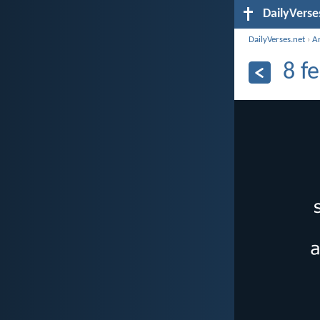
DailyVerse
DailyVerses.net
›
A
8 f