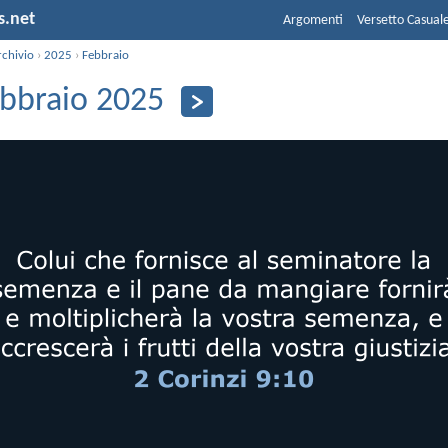
s.net
Argomenti
Versetto Casual
rchivio
›
2025
›
Febbraio
ebbraio 2025