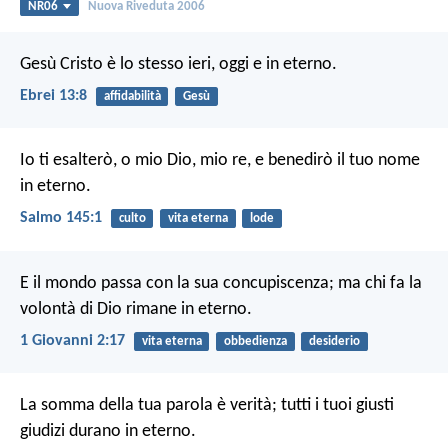
NR06
Nuova Riveduta 2006
Gesù Cristo è lo stesso ieri, oggi e in eterno.
Ebrei 13:8
affidabilità
Gesù
Io ti esalterò, o mio Dio, mio re,
e benedirò il tuo nome
in eterno.
Salmo 145:1
culto
vita eterna
lode
E il mondo passa con la sua concupiscenza; ma chi fa la
volontà di Dio rimane in eterno.
1 Giovanni 2:17
vita eterna
obbedienza
desiderio
La somma della tua parola è verità;
tutti i tuoi giusti
giudizi durano in eterno.