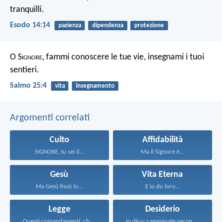
tranquilli.
Esodo 14:14
pazienza
dipendenza
protezione
O S
ignore
, fammi conoscere le tue vie,
insegnami i tuoi
sentieri.
Salmo 25:4
vita
insegnamento
Argomenti correlati
Culto
Affidabilità
SIGNORE, tu sei il...
Ma il Signore è...
Gesù
Vita Eterna
Ma Gesù fissò lo...
E io do loro...
Legge
Desiderio
Questi comandamenti, che oggi...
Io dico: camminate secondo...