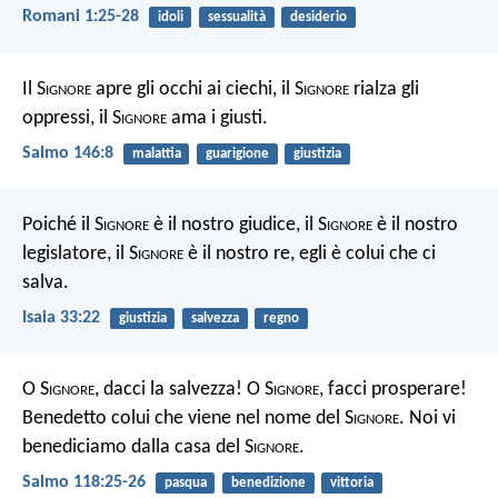
Romani 1:25-28
idoli
sessualità
desiderio
Il S
ignore
apre gli occhi ai ciechi,
il S
ignore
rialza gli
oppressi,
il S
ignore
ama i giusti.
Salmo 146:8
malattia
guarigione
giustizia
Poiché il S
ignore
è il nostro giudice,
il S
ignore
è il nostro
legislatore,
il S
ignore
è il nostro re,
egli è colui che ci
salva.
Isaia 33:22
giustizia
salvezza
regno
O S
ignore
, dacci la salvezza!
O S
ignore
, facci prosperare!
Benedetto colui che viene nel nome del S
ignore
.
Noi vi
benediciamo dalla casa del S
ignore
.
Salmo 118:25-26
pasqua
benedizione
vittoria