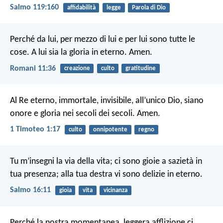
Salmo 119:160
affidabilità
legge
Parola di Dio
Perché da lui, per mezzo di lui e per lui sono tutte le
cose. A lui sia la gloria in eterno. Amen.
Romani 11:36
creazione
culto
gratitudine
Al Re eterno, immortale, invisibile, all’unico Dio, siano
onore e gloria nei secoli dei secoli. Amen.
1 Timoteo 1:17
culto
onnipotente
regno
Tu m’insegni la via della vita;
ci sono gioie a sazietà in
tua presenza;
alla tua destra vi sono delizie in eterno.
Salmo 16:11
gioia
vita
vicinanza
Perché la nostra momentanea, leggera afflizione ci