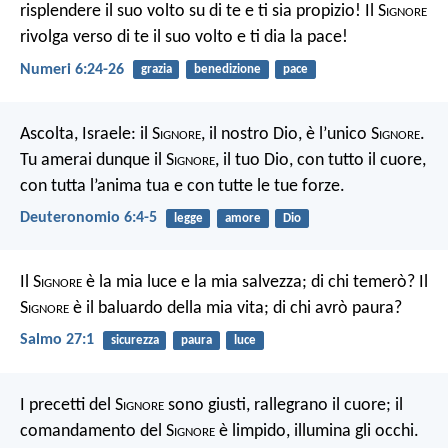
risplendere il suo volto su di te e ti sia propizio!
Il S
ignore
rivolga verso di te il suo volto e ti dia la pace!
Numeri 6:24-26
grazia
benedizione
pace
Ascolta, Israele: il S
ignore
, il nostro Dio, è l’unico S
ignore
.
Tu amerai dunque il S
ignore
, il tuo Dio, con tutto il cuore,
con tutta l’anima tua e con tutte le tue forze.
Deuteronomio 6:4-5
legge
amore
Dio
Il S
ignore
è la mia luce e la mia salvezza;
di chi temerò?
Il
S
ignore
è il baluardo della mia vita;
di chi avrò paura?
Salmo 27:1
sicurezza
paura
luce
I precetti del S
ignore
sono giusti, rallegrano il cuore; il
comandamento del S
ignore
è limpido, illumina gli occhi.