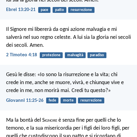
lui sia la gloria nei secoli dei secoli. Amen.
Ebrei 13:20-21
pace
patto
resurrezione
Il Signore mi libererà da ogni azione malvagia e mi
salverà nel suo regno celeste. A lui sia la gloria nei secoli
dei secoli. Amen.
2 Timoteo 4:18
protezione
malvagità
paradiso
Gesù le disse: «Io sono la risurrezione e la vita; chi
crede in me, anche se muore, vivrà, e chiunque vive e
crede in me, non morirà mai. Credi tu questo?»
Giovanni 11:25-26
fede
morte
resurrezione
Ma la bontà del S
ignore
è senza fine per quelli che lo
temono,
e la sua misericordia per i figli dei loro figli,
per
quelli che custodiscono il suo patto
e si ricordano di