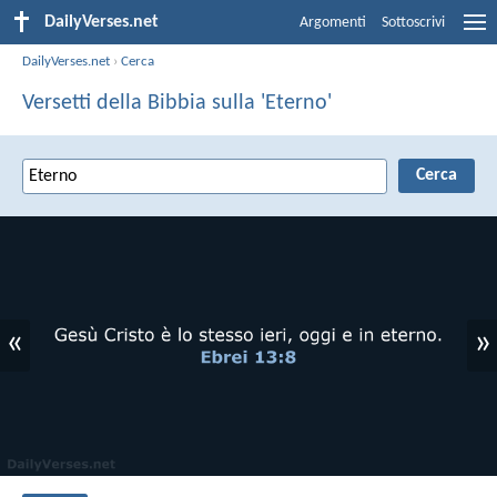
DailyVerses.net
Argomenti
Sottoscrivi
DailyVerses.net
›
Cerca
Versetti della Bibbia sulla 'Eterno'
«
»