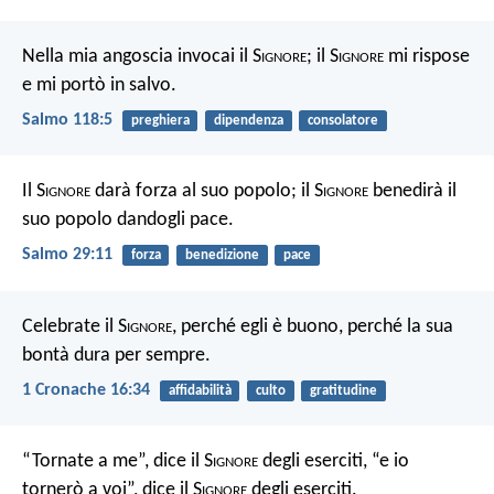
Nella mia angoscia invocai il S
ignore
;
il S
ignore
mi rispose
e mi portò in salvo.
Salmo 118:5
preghiera
dipendenza
consolatore
Il S
ignore
darà forza al suo popolo; il S
ignore
benedirà il
suo popolo dandogli pace.
Salmo 29:11
forza
benedizione
pace
Celebrate il S
ignore
, perché egli è buono, perché la sua
bontà dura per sempre.
1 Cronache 16:34
affidabilità
culto
gratitudine
“Tornate a me”, dice il S
ignore
degli eserciti, “e io
tornerò a voi”, dice il S
ignore
degli eserciti.