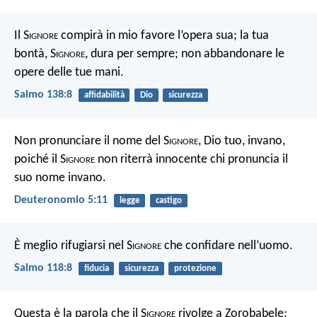
Il S
ignore
compirà in mio favore l’opera sua;
la tua
bontà, S
ignore
, dura per sempre;
non abbandonare le
opere delle tue mani.
Salmo 138:8
affidabilità
Dio
sicurezza
Non pronunciare il nome del S
ignore
, Dio tuo, invano,
poiché il S
ignore
non riterrà innocente chi pronuncia il
suo nome invano.
Deuteronomio 5:11
legge
castigo
È meglio rifugiarsi nel S
ignore
che confidare nell’uomo.
Salmo 118:8
fiducia
sicurezza
protezione
Questa è la parola che il S
ignore
rivolge a Zorobabele: