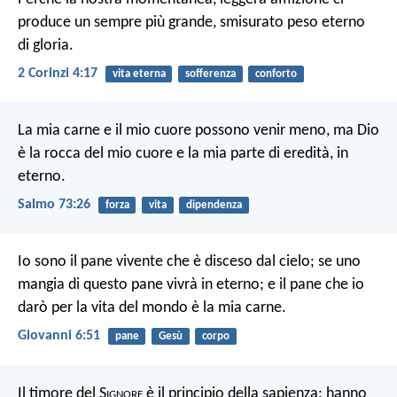
produce un sempre più grande, smisurato peso eterno
di gloria.
2 Corinzi 4:17
vita eterna
sofferenza
conforto
La mia carne e il mio cuore possono venir meno, ma Dio
è la rocca del mio cuore e la mia parte di eredità, in
eterno.
Salmo 73:26
forza
vita
dipendenza
Io sono il pane vivente che è disceso dal cielo; se uno
mangia di questo pane vivrà in eterno; e il pane che io
darò per la vita del mondo è la mia carne.
Giovanni 6:51
pane
Gesù
corpo
Il timore del S
ignore
è il principio della sapienza;
hanno