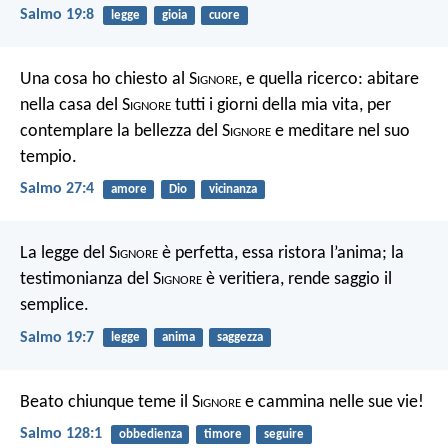
Salmo 19:8
legge
gioia
cuore
Una cosa ho chiesto al S
ignore
,
e quella ricerco:
abitare
nella casa del S
ignore
tutti i giorni della mia vita,
per
contemplare la bellezza del S
ignore
e meditare nel suo
tempio.
Salmo 27:4
amore
Dio
vicinanza
La legge del S
ignore
è perfetta,
essa ristora l’anima;
la
testimonianza del S
ignore
è veritiera,
rende saggio il
semplice.
Salmo 19:7
legge
anima
saggezza
Beato chiunque teme il S
ignore
e cammina nelle sue vie!
Salmo 128:1
obbedienza
timore
seguire