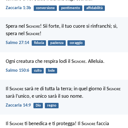
Zaccaria 1:3b
conversione
pentimento
affidabilità
Spera nel S
ignore
!
Sii forte, il tuo cuore si rinfranchi;
sì,
spera nel S
ignore
!
Salmo 27:14
fiducia
pazienza
coraggio
Ogni creatura che respira lodi il S
ignore
. Alleluia.
Salmo 150:6
culto
lode
Il S
ignore
sarà re di tutta la terra; in quel giorno il S
ignore
sarà l’unico, e unico sarà il suo nome.
Zaccaria 14:9
Dio
regno
Il S
ignore
ti benedica e ti protegga!
Il S
ignore
faccia