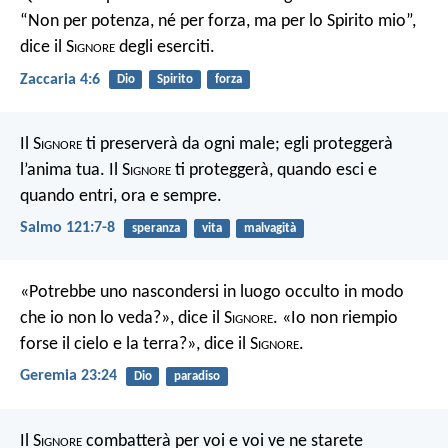
“Non per potenza, né per forza, ma per lo Spirito mio”,
dice il S
ignore
degli eserciti.
Zaccaria 4:6
Dio
Spirito
forza
Il S
ignore
ti preserverà da ogni male;
egli proteggerà
l’anima tua.
Il S
ignore
ti proteggerà,
quando esci e
quando entri,
ora e sempre.
Salmo 121:7-8
speranza
vita
malvagità
«Potrebbe uno nascondersi in luogo occulto in modo
che io non lo veda?», dice il S
ignore
. «Io non riempio
forse il cielo e la terra?», dice il S
ignore
.
Geremia 23:24
Dio
paradiso
Il S
ignore
combatterà per voi e voi ve ne starete