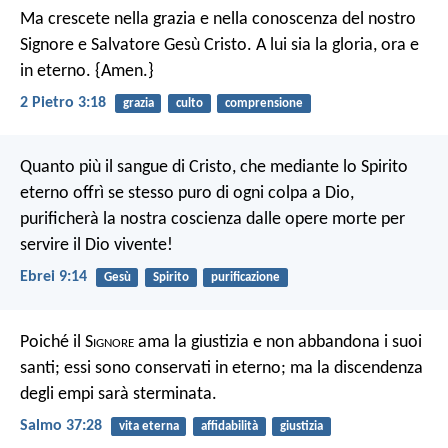
Ma crescete nella grazia e nella conoscenza del nostro
Signore e Salvatore Gesù Cristo. A lui sia la gloria, ora e
in eterno. {Amen.}
2 Pietro 3:18
grazia
culto
comprensione
Quanto più il sangue di Cristo, che mediante lo Spirito
eterno offrì se stesso puro di ogni colpa a Dio,
purificherà la nostra coscienza dalle opere morte per
servire il Dio vivente!
Ebrei 9:14
Gesù
Spirito
purificazione
Poiché il S
ignore
ama la giustizia
e non abbandona i suoi
santi;
essi sono conservati in eterno;
ma la discendenza
degli empi sarà sterminata.
Salmo 37:28
vita eterna
affidabilità
giustizia