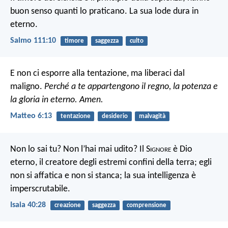
buon senso quanti lo praticano.
La sua lode dura in
eterno.
Salmo 111:10
timore
saggezza
culto
E non ci esporre alla tentazione,
ma liberaci dal
maligno.
Perché a te appartengono il regno, la potenza e
la gloria in eterno. Amen.
Matteo 6:13
tentazione
desiderio
malvagità
Non lo sai tu?
Non l’hai mai udito?
Il S
ignore
è Dio
eterno,
il creatore degli estremi confini della terra;
egli
non si affatica e non si stanca;
la sua intelligenza è
imperscrutabile.
Isaia 40:28
creazione
saggezza
comprensione