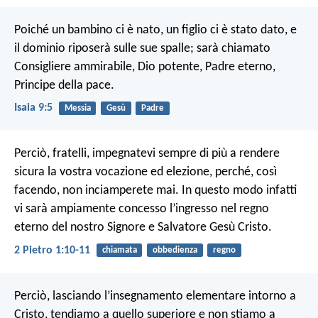
Poiché un bambino ci è nato,
un figlio ci è stato dato,
e
il dominio riposerà sulle sue spalle;
sarà chiamato
Consigliere ammirabile, Dio potente,
Padre eterno,
Principe della pace.
Isaia 9:5
Messia
Gesù
Padre
Perciò, fratelli, impegnatevi sempre di più a rendere
sicura la vostra vocazione ed elezione, perché, così
facendo, non inciamperete mai. In questo modo infatti
vi sarà ampiamente concesso l’ingresso nel regno
eterno del nostro Signore e Salvatore Gesù Cristo.
2 Pietro 1:10-11
chiamata
obbedienza
regno
Perciò, lasciando l’insegnamento elementare intorno a
Cristo, tendiamo a quello superiore e non stiamo a