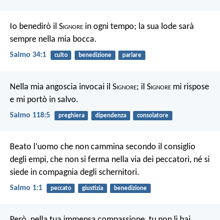
Io benedirò il S
ignore
in ogni tempo;
la sua lode sarà
sempre nella mia bocca.
Salmo 34:1
culto
benedizione
parlare
Nella mia angoscia invocai il S
ignore
;
il S
ignore
mi rispose
e mi portò in salvo.
Salmo 118:5
preghiera
dipendenza
consolatore
Beato l’uomo
che non cammina secondo il consiglio
degli empi,
che non si ferma nella via dei peccatori,
né si
siede in compagnia degli schernitori.
Salmo 1:1
peccato
giustizia
benedizione
Però, nella tua immensa compassione, tu non li hai