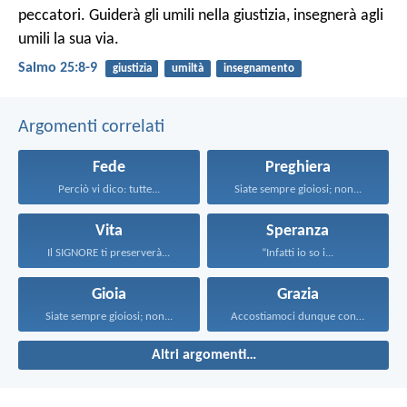
peccatori.
Guiderà gli umili nella giustizia,
insegnerà agli
umili la sua via.
Salmo 25:8-9
giustizia
umiltà
insegnamento
Argomenti correlati
Fede
Preghiera
Perciò vi dico: tutte...
Siate sempre gioiosi; non...
Vita
Speranza
Il SIGNORE ti preserverà...
“Infatti io so i...
Gioia
Grazia
Siate sempre gioiosi; non...
Accostiamoci dunque con piena...
Altri argomenti…