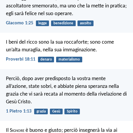
ascoltatore smemorato, ma uno che la mette in pratica;
egli sarà felice nel suo operare.
Giacomo 1:25
legge
benedizione
ascolto
I beni del ricco sono la sua roccaforte;
sono come
un’alta muraglia, nella sua immaginazione.
Proverbi 18:11
denaro
materialismo
Perciò, dopo aver predisposto la vostra mente
all’azione, state sobri, e abbiate piena speranza nella
grazia che vi sarà recata al momento della rivelazione di
Gesù Cristo.
1 Pietro 1:13
grazia
Gesù
Spirito
Il S
ignore
è buono e giusto;
perciò insegnerà la via ai