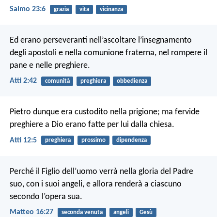
Salmo 23:6
grazia
vita
vicinanza
Ed erano perseveranti nell’ascoltare l’insegnamento
degli apostoli e nella comunione fraterna, nel rompere il
pane e nelle preghiere.
Atti 2:42
comunità
preghiera
obbedienza
Pietro dunque era custodito nella prigione; ma fervide
preghiere a Dio erano fatte per lui dalla chiesa.
Atti 12:5
preghiera
prossimo
dipendenza
Perché il Figlio dell’uomo verrà nella gloria del Padre
suo, con i suoi angeli, e allora renderà a ciascuno
secondo l’opera sua.
Matteo 16:27
seconda venuta
angeli
Gesù