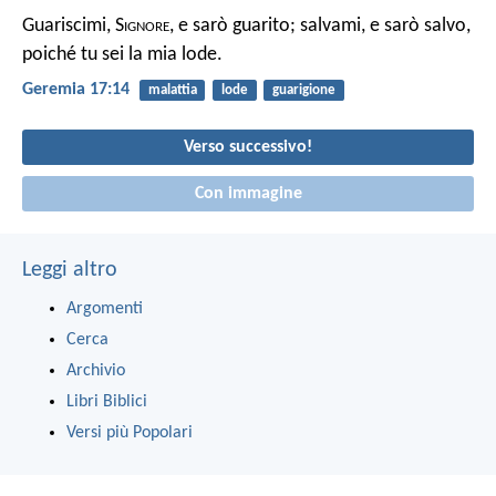
Guariscimi, S
ignore
, e sarò guarito;
salvami, e sarò salvo,
poiché tu sei la mia lode.
Geremia 17:14
malattia
lode
guarigione
Verso successivo!
Con immagine
Leggi altro
Argomenti
Cerca
Archivio
Libri Biblici
Versi più Popolari