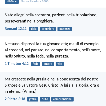
NR06
Nuova Riveduta 2006
Siate allegri nella speranza, pazienti nella tribolazione,
perseveranti nella preghiera.
Romani 12:12
gioia
preghiera
pazienza
Nessuno disprezzi la tua giovane età; ma sii di esempio
ai credenti, nel parlare, nel comportamento, nell’amore,
nello Spirito,
nella fede, nella purezza.
1 Timoteo 4:12
fede
amore
vita
Ma crescete nella grazia e nella conoscenza del nostro
Signore e Salvatore Gesù Cristo. A lui sia la gloria, ora e
in eterno. {Amen.}
2 Pietro 3:18
grazia
culto
comprensione