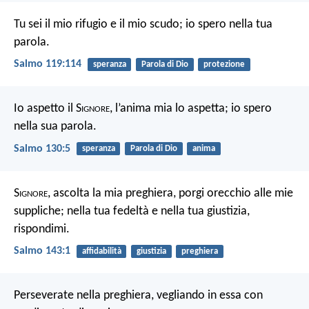
Tu sei il mio rifugio e il mio scudo;
io spero nella tua
parola.
Salmo 119:114
speranza
Parola di Dio
protezione
Io aspetto il S
ignore
, l’anima mia lo aspetta;
io spero
nella sua parola.
Salmo 130:5
speranza
Parola di Dio
anima
S
ignore
, ascolta la mia preghiera,
porgi orecchio alle mie
suppliche;
nella tua fedeltà e nella tua giustizia,
rispondimi.
Salmo 143:1
affidabilità
giustizia
preghiera
Perseverate nella preghiera, vegliando in essa con