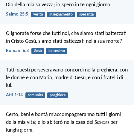
Dio della mia salvezza;
io spero in te ogni giorno.
Salmo 25:5
verità
insegnamento
speranza
O ignorate forse che tutti noi, che siamo stati battezzati
in Cristo Gesù, siamo stati battezzati nella sua morte?
Romani 6:3
Gesù
battesimo
Tutti questi perseveravano concordi nella preghiera, con
le donne e con Maria, madre di Gesù, e con i fratelli di
lui.
Atti 1:14
comunità
preghiera
Certo, beni e bontà m’accompagneranno
tutti i giorni
della mia vita;
e io abiterò nella casa del S
ignore
per
lunghi giorni.