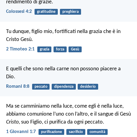
rendimento di grazie.
Colossesi 4:2
gratitudine
preghiera
Tu dunque, figlio mio, fortìficati nella grazia che è in
Cristo Gesù.
2 Timoteo 2:1
grazia
forza
Gesù
E quelli che sono nella carne non possono piacere a
Dio.
Romani 8:8
peccato
dipendenza
desiderio
Ma se camminiamo nella luce, come egli è nella luce,
abbiamo comunione l’uno con l’altro, e il sangue di Gesù
Cristo
, suo Figlio, ci purifica da ogni peccato.
1 Giovanni 1:7
purificazione
sacrificio
comunità