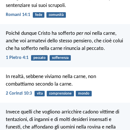
sentenziare sui suoi scrupoli.
Romani 14:1
fede
comunità
Poiché dunque Cristo ha sofferto
per noi
nella carne,
anche voi armatevi dello stesso pensiero, che cioè colui
che ha sofferto nella carne rinuncia al peccato.
1 Pietro 4:1
peccato
sofferenza
In realtà, sebbene viviamo nella carne, non
combattiamo secondo la carne.
2 Corinzi 10:3
vita
comprensione
mondo
Invece quelli che vogliono arricchire cadono vittime di
tentazioni, di inganni e di molti desideri insensati e
funesti, che affondano gli uomini nella rovina e nella