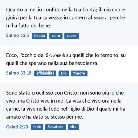
Quanto a me, io confido nella tua bontà;
il mio cuore
gioirà per la tua salvezza;
io canterò al S
ignore
perché
m’ha fatto del bene.
Salmo 13:5
fiducia
culto
cuore
Ecco, l’occhio del S
ignore
è su quelli che lo temono,
su
quelli che sperano nella sua benevolenza.
Salmo 33:18
affidabilità
Dio
timore
Sono stato crocifisso con Cristo: non sono più io che
vivo, ma Cristo vive in me! La vita che vivo ora nella
carne, la vivo nella fede nel Figlio di Dio il quale mi ha
amato e ha dato se stesso per me.
Galati 2:20
fede
Salvatore
vita