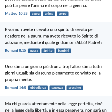
può far perire l’anima e il corpo nella geenna.
Matteo 10:28
paura
anima
corpo
E voi non avete ricevuto uno spirito di servitù per
ricadere nella paura, ma avete ricevuto lo Spirito di
adozione, mediante il quale gridiamo: «Abbà! Padre!»
Romani 8:15
paura
Spirito
bambini
Uno stima un giorno più di un altro; l’altro stima tutti i
giorni uguali; sia ciascuno pienamente convinto nella
propria mente.
Romani 14:5
obbedienza
saggezza
prossimo
Ma chi guarda attentamente nella legge perfetta, cioè
nella legge della libertà, e in essa persevera, non sarà un