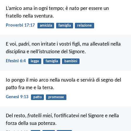
L’amico ama in ogni tempo;
è nato per essere un
fratello nella sventura.
Proverbi 17:17
amicizia
famiglia
relazione
E voi, padri, non irritate i vostri figli, ma allevateli nella
disciplina e nell’istruzione del Signore.
Efesini 6:4
legge
famiglia
bambini
Io pongo il mio arco nella nuvola e servirà di segno del
patto fra me e la terra.
Genesi 9:13
patto
promesse
Del resto,
fratelli miei,
fortificatevi nel Signore e nella
forza della sua potenza.