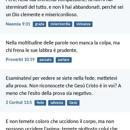
sterminati del tutto, e non li hai abbandonati, perché sei
un Dio clemente e misericordioso.
Neemia 9:31
grazia
misericordia
vicinanza
Nella moltitudine delle parole non manca la colpa,
ma
chi frena le sue labbra è prudente.
Proverbi 10:19
peccato
parlare
Esaminatevi per vedere se siete nella fede; mettetevi
alla prova. Non riconoscete che Gesù Cristo è in voi? A
meno che l’esito della prova sia negativo.
2 Corinzi 13:5
fede
salvezza
Gesù
E non temete coloro che uccidono il corpo, ma non
possono uccidere l’anima; temete piuttosto colui che