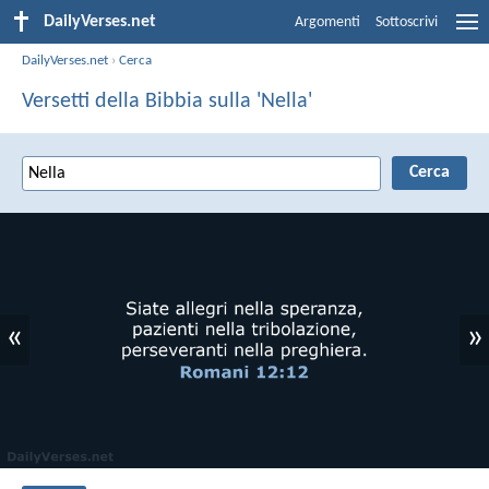
DailyVerses.net
Argomenti
Sottoscrivi
DailyVerses.net
›
Cerca
Versetti della Bibbia sulla 'Nella'
«
»