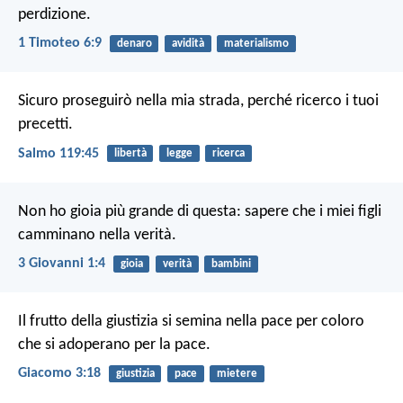
perdizione.
1 Timoteo 6:9
denaro
avidità
materialismo
Sicuro proseguirò nella mia strada,
perché ricerco i tuoi
precetti.
Salmo 119:45
libertà
legge
ricerca
Non ho gioia più grande di questa: sapere che i miei figli
camminano nella verità.
3 Giovanni 1:4
gioia
verità
bambini
Il frutto della giustizia si semina nella pace per coloro
che si adoperano per la pace.
Giacomo 3:18
giustizia
pace
mietere