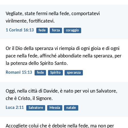
Vegliate, state fermi nella fede, comportatevi
virilmente, fortificatevi.
1 Corinzi 16:13
fede
forza
coraggio
Or il Dio della speranza vi riempia di ogni gioia e di ogni
pace nella fede, affinché abbondiate nella speranza, per
la potenza dello Spirito Santo.
Romani 15:13
fede
Spirito
speranza
Oggi, nella città di Davide, è nato per voi un Salvatore,
che è Cristo, il Signore.
Luca 2:11
Salvatore
Messia
natale
Accogliete colui che è debole nella fede, ma non per