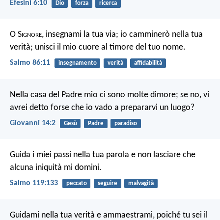
Efesini 6:10
Dio
forza
ricerca
O S
ignore
, insegnami la tua via;
io camminerò nella tua
verità;
unisci il mio cuore al timore del tuo nome.
Salmo 86:11
insegnamento
verità
affidabilità
Nella casa del Padre mio ci sono molte dimore; se no, vi
avrei detto forse che io vado a prepararvi un luogo?
Giovanni 14:2
Gesù
Padre
paradiso
Guida i miei passi nella tua parola
e non lasciare che
alcuna iniquità mi domini.
Salmo 119:133
peccato
seguire
malvagità
Guidami nella tua verità e ammaestrami,
poiché tu sei il