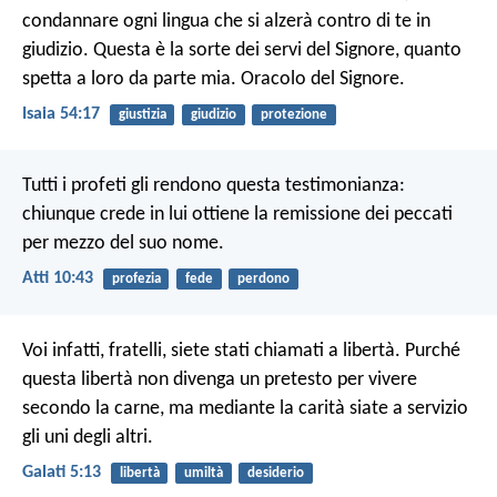
condannare ogni lingua
che si alzerà contro di te in
giudizio.
Questa è la sorte dei servi del Signore,
quanto
spetta a loro da parte mia.
Oracolo del Signore.
Isaia 54:17
giustizia
giudizio
protezione
Tutti i profeti gli rendono questa testimonianza:
chiunque crede in lui ottiene la remissione dei peccati
per mezzo del suo nome.
Atti 10:43
profezia
fede
perdono
Voi infatti, fratelli, siete stati chiamati a libertà. Purché
questa libertà non divenga un pretesto per vivere
secondo la carne, ma mediante la carità siate a servizio
gli uni degli altri.
Galati 5:13
libertà
umiltà
desiderio