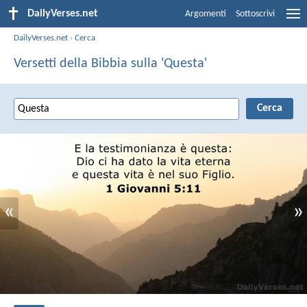
DailyVerses.net
Argomenti
Sottoscrivi
DailyVerses.net
›
Cerca
Versetti della Bibbia sulla 'Questa'
«
»