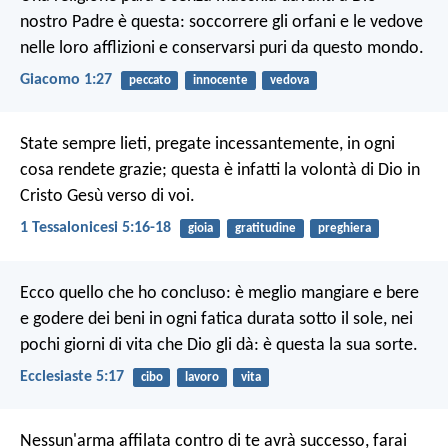
nostro Padre è questa: soccorrere gli orfani e le vedove
nelle loro afflizioni e conservarsi puri da questo mondo.
Giacomo 1:27
peccato
innocente
vedova
State sempre lieti, pregate incessantemente, in ogni
cosa rendete grazie; questa è infatti la volontà di Dio in
Cristo Gesù verso di voi.
1 Tessalonicesi 5:16-18
gioia
gratitudine
preghiera
Ecco quello che ho concluso: è meglio mangiare e bere
e godere dei beni in ogni fatica durata sotto il sole, nei
pochi giorni di vita che Dio gli dà: è questa la sua sorte.
Ecclesiaste 5:17
cibo
lavoro
vita
Nessun'arma affilata contro di te avrà successo,
farai