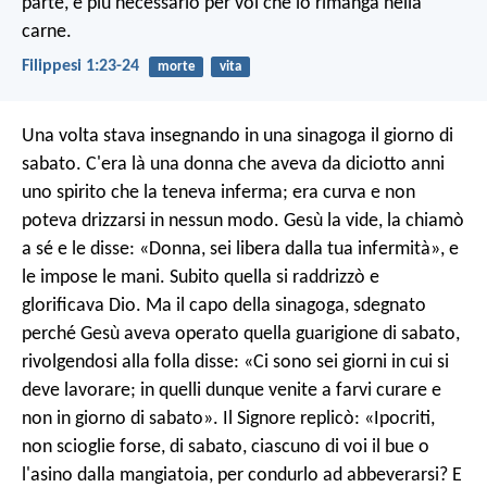
parte, è più necessario per voi che io rimanga nella
carne.
Filippesi 1:23-24
morte
vita
Una volta stava insegnando in una sinagoga il giorno di
sabato. C'era là una donna che aveva da diciotto anni
uno spirito che la teneva inferma; era curva e non
poteva drizzarsi in nessun modo. Gesù la vide, la chiamò
a sé e le disse: «Donna, sei libera dalla tua infermità», e
le impose le mani. Subito quella si raddrizzò e
glorificava Dio. Ma il capo della sinagoga, sdegnato
perché Gesù aveva operato quella guarigione di sabato,
rivolgendosi alla folla disse: «Ci sono sei giorni in cui si
deve lavorare; in quelli dunque venite a farvi curare e
non in giorno di sabato». Il Signore replicò: «Ipocriti,
non scioglie forse, di sabato, ciascuno di voi il bue o
l'asino dalla mangiatoia, per condurlo ad abbeverarsi? E