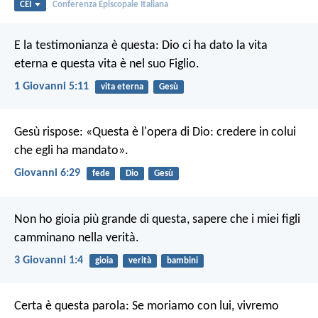
CEI
Conferenza Episcopale Italiana
E la testimonianza è questa: Dio ci ha dato la vita
eterna e questa vita è nel suo Figlio.
1 Giovanni 5:11
vita eterna
Gesù
Gesù rispose: «Questa è l'opera di Dio: credere in colui
che egli ha mandato».
Giovanni 6:29
fede
Dio
Gesù
Non ho gioia più grande di questa, sapere che i miei figli
camminano nella verità.
3 Giovanni 1:4
gioia
verità
bambini
Certa è questa parola:
Se moriamo con lui,
vivremo