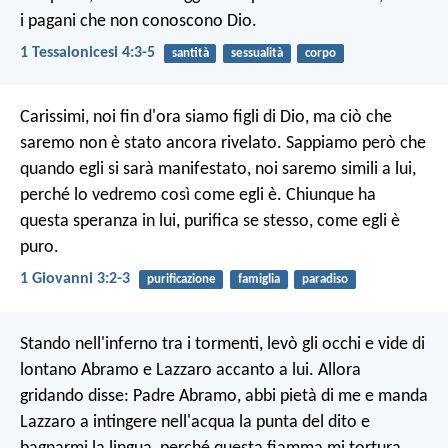
i pagani che non conoscono Dio.
1 Tessalonicesi 4:3-5
santità
sessualità
corpo
Carissimi, noi fin d'ora siamo figli di Dio, ma ciò che
saremo non è stato ancora rivelato. Sappiamo però che
quando egli si sarà manifestato, noi saremo simili a lui,
perché lo vedremo così come egli è. Chiunque ha
questa speranza in lui, purifica se stesso, come egli è
puro.
1 Giovanni 3:2-3
purificazione
famiglia
paradiso
Stando nell'inferno tra i tormenti, levò gli occhi e vide di
lontano Abramo e Lazzaro accanto a lui. Allora
gridando disse: Padre Abramo, abbi pietà di me e manda
Lazzaro a intingere nell'acqua la punta del dito e