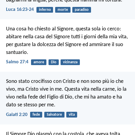
bagnarmi la lingua, perché questa fiamma mi tortura.
Luca 16:23-24
inferno
morte
paradiso
Una cosa ho chiesto al Signore,
questa sola io cerco:
abitare nella casa del Signore
tutti i giorni della mia vita,
per gustare la dolcezza del Signore
ed ammirare il suo
santuario.
Salmo 27:4
amore
Dio
vicinanza
Sono stato crocifisso con Cristo e non sono più io che
vivo, ma Cristo vive in me. Questa vita nella carne, io la
vivo nella fede del Figlio di Dio, che mi ha amato e ha
dato se stesso per me.
Galati 2:20
fede
Salvatore
vita
Il Signore Dio plasmò con la costola, che aveva tolta