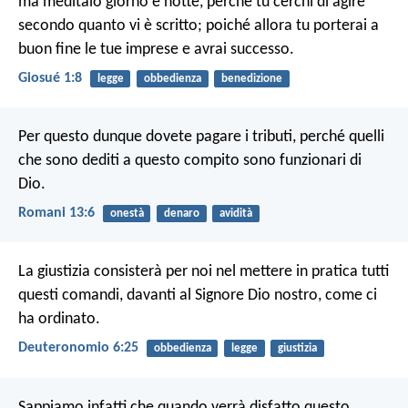
ma mèditalo giorno e notte, perché tu cerchi di agire
secondo quanto vi è scritto; poiché allora tu porterai a
buon fine le tue imprese e avrai successo.
Giosué 1:8
legge
obbedienza
benedizione
Per questo dunque dovete pagare i tributi, perché quelli
che sono dediti a questo compito sono funzionari di
Dio.
Romani 13:6
onestà
denaro
avidità
La giustizia consisterà per noi nel mettere in pratica tutti
questi comandi, davanti al Signore Dio nostro, come ci
ha ordinato.
Deuteronomio 6:25
obbedienza
legge
giustizia
Sappiamo infatti che quando verrà disfatto questo