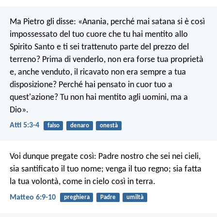
Ma Pietro gli disse: «Anania, perché mai satana si è così
impossessato del tuo cuore che tu hai mentito allo
Spirito Santo e ti sei trattenuto parte del prezzo del
terreno? Prima di venderlo, non era forse tua proprietà
e, anche venduto, il ricavato non era sempre a tua
disposizione? Perché hai pensato in cuor tuo a
quest'azione? Tu non hai mentito agli uomini, ma a
Dio».
Atti 5:3-4
falso
denaro
onestà
Voi dunque pregate così:
Padre nostro che sei nei cieli,
sia santificato il tuo nome;
venga il tuo regno;
sia fatta
la tua volontà,
come in cielo così in terra.
Matteo 6:9-10
preghiera
Padre
umiltà