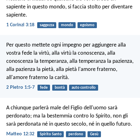
sapiente in questo mondo, si faccia stolto per diventare
sapiente.
1 Corinzi 3:18
saggezza
mondo
egoismo
Per questo mettete ogni impegno per aggiungere alla
vostra fede la virtù, alla virtù la conoscenza, alla
conoscenza la temperanza, alla temperanza la pazienza,
alla pazienza la pietà, alla pietà l'amore fraterno,
all'amore fraterno la carità.
2 Pietro 1:5-7
fede
bontà
auto controllo
A chiunque parlerà male del Figlio dell'uomo sarà
perdonato; ma la bestemmia contro lo Spirito, non gli
sarà perdonata né in questo secolo, né in quello futuro.
Matteo 12:32
Spirito Santo
perdono
Gesù