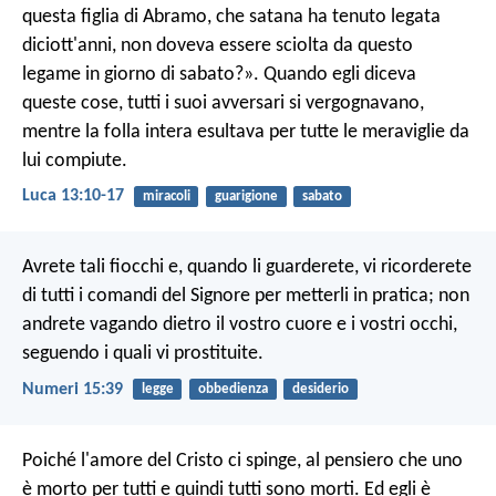
questa figlia di Abramo, che satana ha tenuto legata
diciott'anni, non doveva essere sciolta da questo
legame in giorno di sabato?». Quando egli diceva
queste cose, tutti i suoi avversari si vergognavano,
mentre la folla intera esultava per tutte le meraviglie da
lui compiute.
Luca 13:10-17
miracoli
guarigione
sabato
Avrete tali fiocchi e, quando li guarderete, vi ricorderete
di tutti i comandi del Signore per metterli in pratica; non
andrete vagando dietro il vostro cuore e i vostri occhi,
seguendo i quali vi prostituite.
Numeri 15:39
legge
obbedienza
desiderio
Poiché l'amore del Cristo ci spinge, al pensiero che uno
è morto per tutti e quindi tutti sono morti. Ed egli è