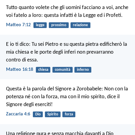
Tutto quanto volete che gli uomini facciano a voi, anche
voi fatelo a loro: questa infatti è la Legge ed i Profeti.
Matteo 7:12
legge
prossimo
relazione
E io ti dico: Tu sei Pietro e su questa pietra edificherò la
mia chiesa e le porte degli inferi non prevarranno
contro di essa.
Matteo 16:18
chiesa
comunità
inferno
Questa è la parola del Signore a Zorobabele: Non con la
potenza né con la forza, ma con il mio spirito, dice il
Signore degli eserciti!
Zaccaria 4:6
Dio
Spirito
forza
Una religione pura e senza macchia davanti a Dio