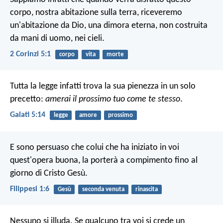
corpo, nostra abitazione sulla terra, riceveremo
un'abitazione da Dio, una dimora eterna, non costruita
da mani di uomo, nei cieli.
2 Corinzi 5:1
corpo
vita
morte
Tutta la legge infatti trova la sua pienezza in un solo
precetto:
amerai il prossimo tuo come te stesso
.
Galati 5:14
legge
amore
prossimo
E sono persuaso che colui che ha iniziato in voi
quest'opera buona, la porterà a compimento fino al
giorno di Cristo Gesù.
Filippesi 1:6
Gesù
seconda venuta
rinascita
Nessuno si illuda. Se qualcuno tra voi si crede un