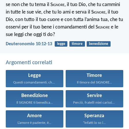
se non che tu tema il S
ignore
, il tuo Dio, che tu cammini
in tutte le sue vie, che tu lo ami e serva il S
ignore
, il tuo
Dio, con tutto il tuo cuore e con tutta l’anima tua, che tu
osservi per il tuo bene i comandamenti del S
ignore
e le
sue leggi che oggi ti do?
Deuteronomio 10:12-13
legge
timore
benedizione
Argomenti correlati
Legge
Timore
Questi comandamenti, che oggi...
Il timore del SIGNORE...
Benedizione
Servire
Il SIGNORE ti benedica...
Perciò, fratelli miei carissimi...
Amore
Speranza
L’amore è paziente, è...
“Infatti io so i...